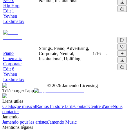
Relax
Neutral, Inspirational
Hip Hop
Edit 1
Yevhen
Lokhmatov
Strings, Piano, Advertising,
Piano
Corporate, Neutral,
1:16
-
Cinematic
Inspirational, Uplifting
Corporate
Edit 6
Yevhen
Lokhmatov
©
2026
Jamendo Licensing
Télécharger l'app
Liens utiles
Catalogue musical
Radios In-store
Tarifs
Contact
Centre d'aide
Nous
contacter
Jamendo
Jamendo pour les artistes
Jamendo Music
Mentions légales