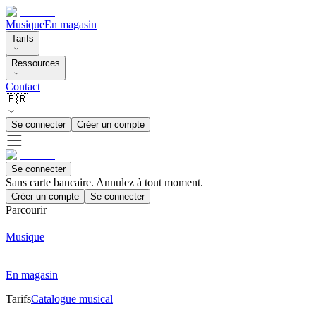
Musique
En magasin
Tarifs
Ressources
Contact
🇫🇷
Se connecter
Créer un compte
Se connecter
Sans carte bancaire. Annulez à tout moment.
Créer un compte
Se connecter
Parcourir
Musique
En magasin
Tarifs
Catalogue musical