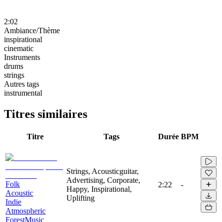
2:02
Ambiance/Thème
inspirational
cinematic
Instruments
drums
strings
Autres tags
instrumental
Titres similaires
Titre
Tags
Durée
BPM
Strings, Acousticguitar,
Advertising, Corporate,
Folk
2:22
-
Happy, Inspirational,
Acoustic
Uplifting
Indie
Atmospheric
ForestMusic