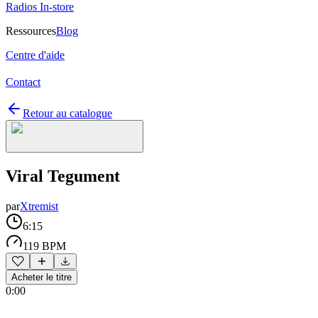
Radios In-store
Ressources
Blog
Centre d'aide
Contact
Retour au catalogue
Viral Tegument
par
Xtremist
6:15
119 BPM
Acheter le titre
0:00