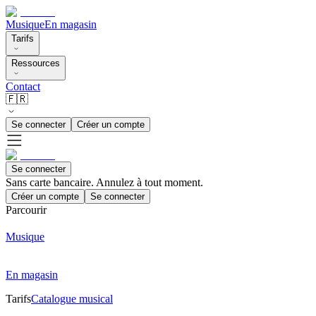
Musique
En magasin
Tarifs
Ressources
Contact
🇫🇷
Se connecter
Créer un compte
Se connecter
Sans carte bancaire. Annulez à tout moment.
Créer un compte
Se connecter
Parcourir
Musique
En magasin
Tarifs
Catalogue musical