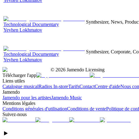
Yevhen Lokhmatov
Synthesizer, News, Producti
Technological Documentary
Yevhen Lokhmatov
Synthesizer, Corporate, Co
Technological Documentary
Yevhen Lokhmatov
©
2026
Jamendo Licensing
Télécharger l'app
Liens utiles
Catalogue musical
Radios In-store
Tarifs
Contact
Centre d'aide
Nous con
Jamendo
Jamendo pour les artistes
Jamendo Music
Mentions légales
Conditions générales d'utilisation
Conditions de vente
Politique de conf
Suivez-nous