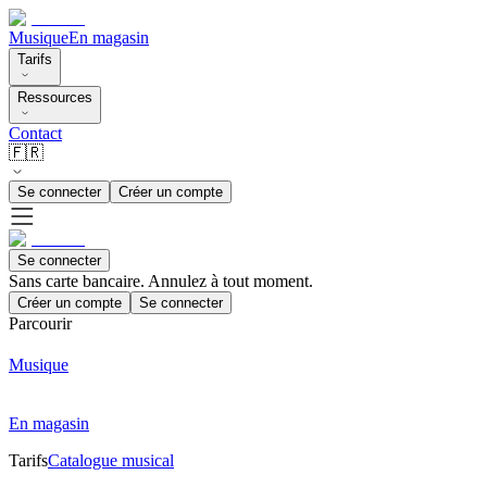
Musique
En magasin
Tarifs
Ressources
Contact
🇫🇷
Se connecter
Créer un compte
Se connecter
Sans carte bancaire. Annulez à tout moment.
Créer un compte
Se connecter
Parcourir
Musique
En magasin
Tarifs
Catalogue musical