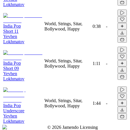
Lokhmatov
World, Strings, Sitar,
India Pop
0:38
-
Bollywood, Happy
Short 11
Yevhen
Lokhmatov
World, Strings, Sitar,
India Pop
1:11
-
Bollywood, Happy
Short 09
Yevhen
Lokhmatov
World, Strings, Sitar,
1:44
-
India Pop
Bollywood, Happy
Underscore
Yevhen
Lokhmatov
©
2026
Jamendo Licensing