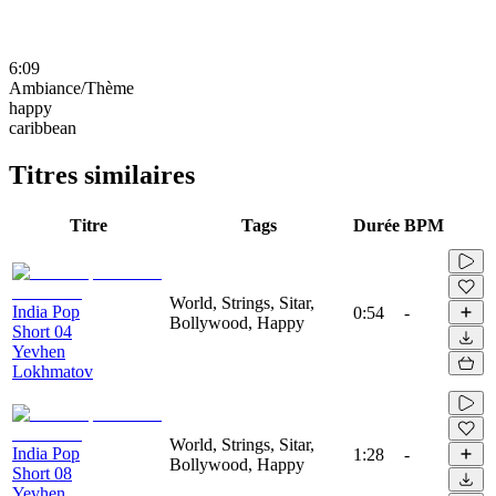
6:09
Ambiance/Thème
happy
caribbean
Titres similaires
Titre
Tags
Durée
BPM
World, Strings, Sitar,
India Pop
0:54
-
Bollywood, Happy
Short 04
Yevhen
Lokhmatov
World, Strings, Sitar,
India Pop
1:28
-
Bollywood, Happy
Short 08
Yevhen