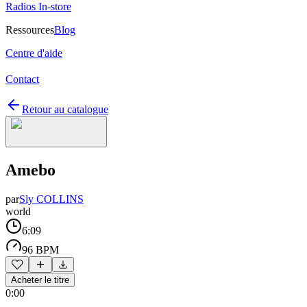
Radios In-store
Ressources
Blog
Centre d'aide
Contact
Retour au catalogue
Amebo
par
Sly COLLINS
world
6:09
96 BPM
Acheter le titre
0:00