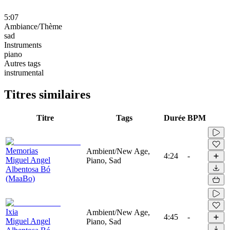
5:07
Ambiance/Thème
sad
Instruments
piano
Autres tags
instrumental
Titres similaires
Titre
Tags
Durée
BPM
Memorias
Ambient/New Age,
4:24
-
Miguel Angel
Piano, Sad
Albentosa Bó
(MaaBo)
Ixia
Ambient/New Age,
4:45
-
Miguel Angel
Piano, Sad