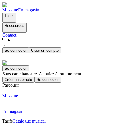
Musique
En magasin
Tarifs
Ressources
Contact
🇫🇷
Se connecter
Créer un compte
Se connecter
Sans carte bancaire. Annulez à tout moment.
Créer un compte
Se connecter
Parcourir
Musique
En magasin
Tarifs
Catalogue musical