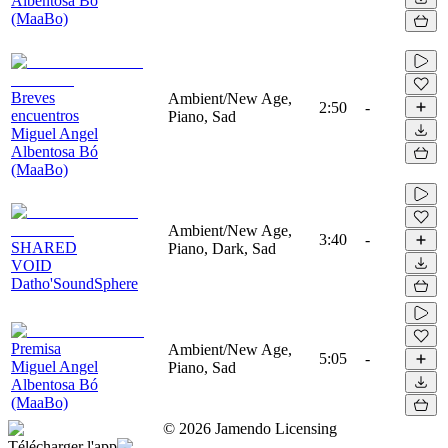
Albentosa Bó
(MaaBo)
Breves
Ambient/New Age,
2:50
-
encuentros
Piano, Sad
Miguel Angel
Albentosa Bó
(MaaBo)
Ambient/New Age,
3:40
-
SHARED
Piano, Dark, Sad
VOID
Datho'SoundSphere
Premisa
Ambient/New Age,
5:05
-
Miguel Angel
Piano, Sad
Albentosa Bó
(MaaBo)
©
2026
Jamendo Licensing
Télécharger l'app