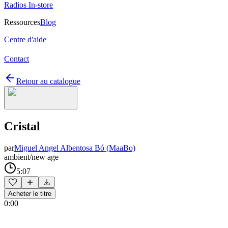
Radios In-store
Ressources
Blog
Centre d'aide
Contact
Retour au catalogue
Cristal
par
Miguel Angel Albentosa Bó (MaaBo)
ambient/new age
5:07
Acheter le titre
0:00