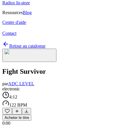
Radios In-store
Ressources
Blog
Centre d'aide
Contact
Retour au catalogue
Fight Survivor
par
ADC LEVEL
electronic
4:12
122 BPM
Acheter le titre
0:00