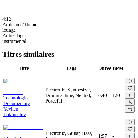
4:12
Ambiance/Thème
lounge
Autres tags
instrumental
Titres similaires
Titre
Tags
Durée
BPM
Electronic, Synthesizer,
Drummachine, Neutral,
0:40
120
Technological
Peaceful
Documentary
Yevhen
Lokhmatov
Electronic, Guitar, Bass,
1:57
-