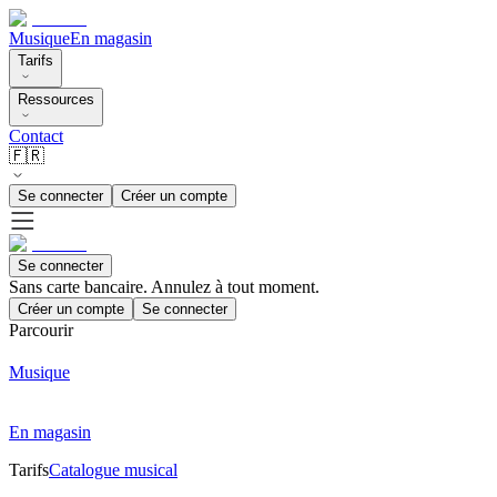
Musique
En magasin
Tarifs
Ressources
Contact
🇫🇷
Se connecter
Créer un compte
Se connecter
Sans carte bancaire. Annulez à tout moment.
Créer un compte
Se connecter
Parcourir
Musique
En magasin
Tarifs
Catalogue musical