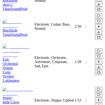
Blackhole
Neutral
short 2
TaigaSoundProd
Electronic, Guitar, Bass,
2:56
-
Neutral
Blackhole
TaigaSoundProd
Electronic, Orchestra,
Epic
Adventure, Corporate,
1:28
-
Orchestral
Sad, Epic
Drama
Loop
Yevhen
Lokhmatov
Warm
Electronic, Happy, Upbeat
1:53
-
Indie Glow