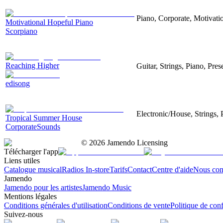
Piano, Corporate, Motivati
Motivational Hopeful Piano
Scorpiano
Reaching Higher
Guitar, Strings, Piano, Pre
edisong
Electronic/House, Strings, 
Tropical Summer House
CorporateSounds
©
2026
Jamendo Licensing
Télécharger l'app
Liens utiles
Catalogue musical
Radios In-store
Tarifs
Contact
Centre d'aide
Nous con
Jamendo
Jamendo pour les artistes
Jamendo Music
Mentions légales
Conditions générales d'utilisation
Conditions de vente
Politique de conf
Suivez-nous