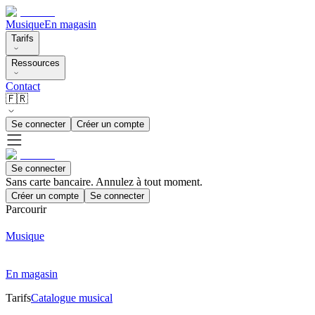
Musique
En magasin
Tarifs
Ressources
Contact
🇫🇷
Se connecter
Créer un compte
Se connecter
Sans carte bancaire. Annulez à tout moment.
Créer un compte
Se connecter
Parcourir
Musique
En magasin
Tarifs
Catalogue musical