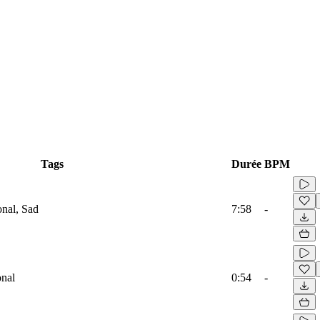
Tags
Durée
BPM
onal, Sad
7:58
-
onal
0:54
-