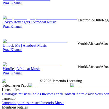
Praz Khanal
Electronic/Dub/Regg
Tokyo Revengers | Afrobeat Music
Praz Khanal
World/African/Afro-
Unlock Me | Afrobeat Music
Praz Khanal
World/African/Afro-
Wordle | Afrobeat Music
Praz Khanal
©
2026
Jamendo Licensing
Télécharger l'app
Liens utiles
Catalogue musical
Radios In-store
Tarifs
Contact
Centre d'aide
Nous con
Jamendo
Jamendo pour les artistes
Jamendo Music
Mentions légales