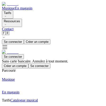
Musique
En magasin
Tarifs
Ressources
Contact
🇫🇷
Se connecter
Créer un compte
Se connecter
Sans carte bancaire. Annulez à tout moment.
Créer un compte
Se connecter
Parcourir
Musique
En magasin
Tarifs
Catalogue musical