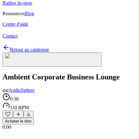
Radios In-store
Ressources
Blog
Centre d'aide
Contact
Retour au catalogue
Ambient Corporate Business Lounge
par
AudioSphere
0:30
110 BPM
Acheter le titre
0:00