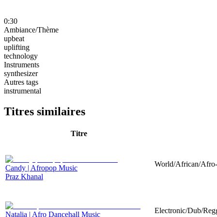
0:30
Ambiance/Thème
upbeat
uplifting
technology
Instruments
synthesizer
Autres tags
instrumental
Titres similaires
Titre
World/African/Afro-
Candy | Afropop Music
Praz Khanal
Electronic/Dub/Regg
Natalia | Afro Dancehall Music