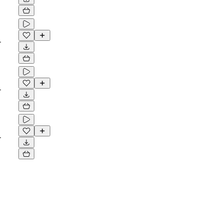
-
-
-