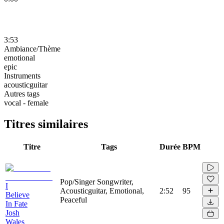
3:53
Ambiance/Thème
emotional
epic
Instruments
acousticguitar
Autres tags
vocal - female
Titres similaires
Titre
Tags
Durée
BPM
Pop/Singer Songwriter,
I
Acousticguitar, Emotional,
2:52
95
Believe
Peaceful
In Fate
Josh
Wales