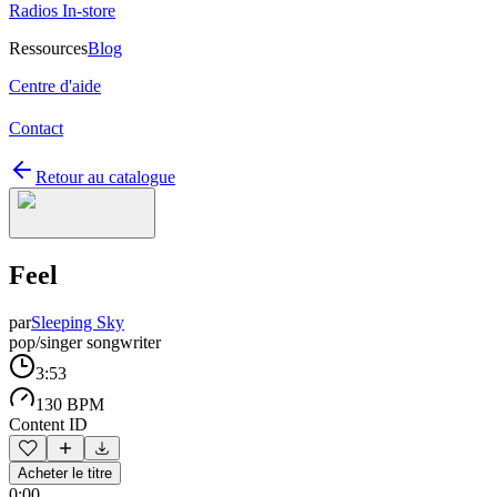
Radios In-store
Ressources
Blog
Centre d'aide
Contact
Retour au catalogue
Feel
par
Sleeping Sky
pop/singer songwriter
3:53
130 BPM
Content ID
Acheter le titre
0:00