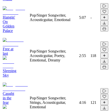
Pop/Singer Songwriter,
Hangin'
5:07
-
Acousticguitar, Emotional
On
Gölden
Palace
Free at
Pop/Singer Songwriter,
last
Acousticguitar, Poetry,
2:55
118
Emotional, Dreamy
Sleeping
Sky
Caught
in the
Pop/Singer Songwriter,
fear
Strings, Acousticguitar,
4:16
121
Emotional