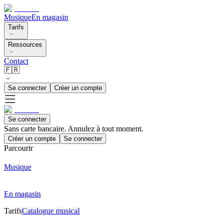
Musique
En magasin
Tarifs
Ressources
Contact
🇫🇷
Se connecter
Créer un compte
Se connecter
Sans carte bancaire. Annulez à tout moment.
Créer un compte
Se connecter
Parcourir
Musique
En magasin
Tarifs
Catalogue musical