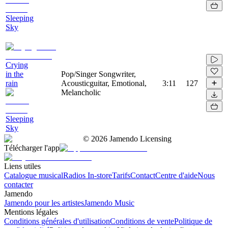
Sleeping
Sky
Crying
in the
Pop/Singer Songwriter,
rain
Acousticguitar, Emotional,
3:11
127
Melancholic
Sleeping
Sky
©
2026
Jamendo Licensing
Télécharger l'app
Liens utiles
Catalogue musical
Radios In-store
Tarifs
Contact
Centre d'aide
Nous
contacter
Jamendo
Jamendo pour les artistes
Jamendo Music
Mentions légales
Conditions générales d'utilisation
Conditions de vente
Politique de