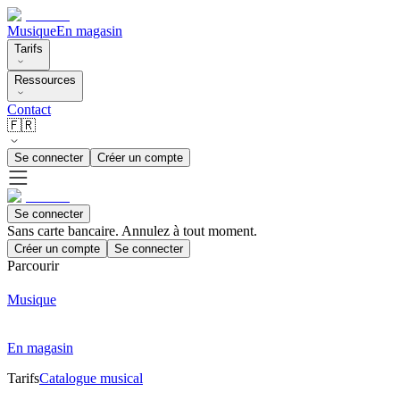
Musique
En magasin
Tarifs
Ressources
Contact
🇫🇷
Se connecter
Créer un compte
Se connecter
Sans carte bancaire. Annulez à tout moment.
Créer un compte
Se connecter
Parcourir
Musique
En magasin
Tarifs
Catalogue musical