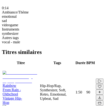
0:14
Ambiance/Thème
emotional
sad
videogame
Instruments
synthesizer
Autres tags
vocal - male
Titres similaires
Titre
Tags
Durée
BPM
Rainbow
Hip-Hop/Rap,
From Rain -
Synthesizer, Soft,
1:50
90
Oldschool
Retro, Emotional,
Vintage Hip-
Upbeat, Sad
Hop