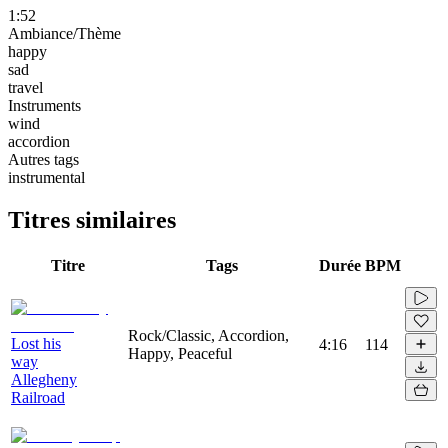
1:52
Ambiance/Thème
happy
sad
travel
Instruments
wind
accordion
Autres tags
instrumental
Titres similaires
Titre
Tags
Durée
BPM
Rock/Classic, Accordion,
Lost his
4:16
114
Happy, Peaceful
way
Allegheny
Railroad