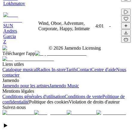
Lokhmatov
Wind, Oboe, Adventure,
SUN
4:01
-
Corporate, Happy, Intimate
Andres
Garcia
Z
©
2026
Jamendo Licensing
Télécharger l'app
Liens utiles
Catalogue musical
Radios In-store
Tarifs
Contact
Centre d'aide
Nous
contacter
Jamendo
Jamendo pour les artistes
Jamendo Music
Mentions légales
Conditions générales d'utilisation
Conditions de vente
Politique de
confidentialité
Politique des cookies
Violation de droits d'auteur
Suivez-nous