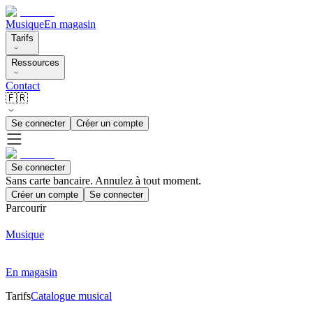
Musique
En magasin
Tarifs
Ressources
Contact
🇫🇷
Se connecter
Créer un compte
Se connecter
Sans carte bancaire. Annulez à tout moment.
Créer un compte
Se connecter
Parcourir
Musique
En magasin
Tarifs
Catalogue musical