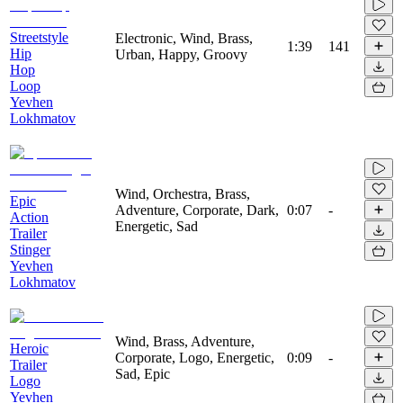
Streetstyle
Electronic, Wind, Brass,
1:39
141
Hip
Urban, Happy, Groovy
Hop
Loop
Yevhen
Lokhmatov
Wind, Orchestra, Brass,
Epic
Adventure, Corporate, Dark,
0:07
-
Action
Energetic, Sad
Trailer
Stinger
Yevhen
Lokhmatov
Wind, Brass, Adventure,
Heroic
Corporate, Logo, Energetic,
0:09
-
Trailer
Sad, Epic
Logo
Yevhen