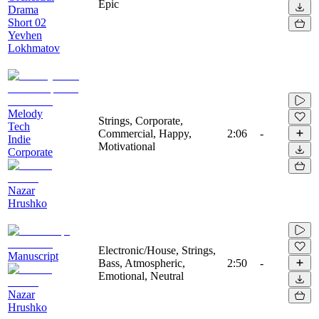
Epic
Drama
Short 02
Yevhen
Lokhmatov
Melody
Strings, Corporate,
Tech
Commercial, Happy,
2:06
-
Indie
Motivational
Corporate
Nazar
Hrushko
Electronic/House, Strings,
Manuscript
Bass, Atmospheric,
2:50
-
Emotional, Neutral
Nazar
Hrushko