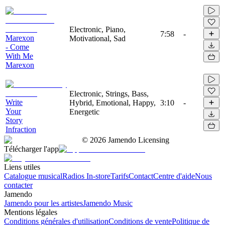
Electronic, Piano,
7:58
-
Marexon
Motivational, Sad
- Come
With Me
Marexon
Electronic, Strings, Bass,
Write
Hybrid, Emotional, Happy,
3:10
-
Your
Energetic
Story
Infraction
©
2026
Jamendo Licensing
Télécharger l'app
Liens utiles
Catalogue musical
Radios In-store
Tarifs
Contact
Centre d'aide
Nous
contacter
Jamendo
Jamendo pour les artistes
Jamendo Music
Mentions légales
Conditions générales d'utilisation
Conditions de vente
Politique de