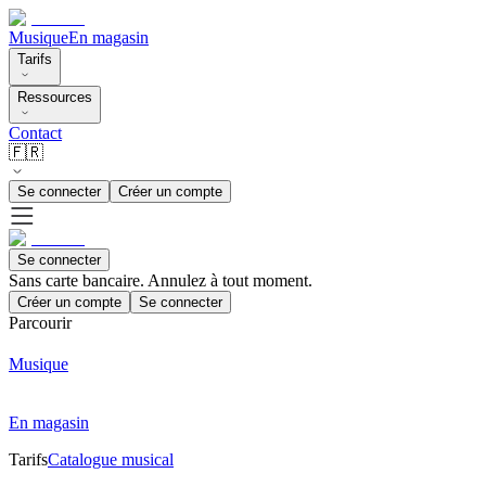
Musique
En magasin
Tarifs
Ressources
Contact
🇫🇷
Se connecter
Créer un compte
Se connecter
Sans carte bancaire. Annulez à tout moment.
Créer un compte
Se connecter
Parcourir
Musique
En magasin
Tarifs
Catalogue musical