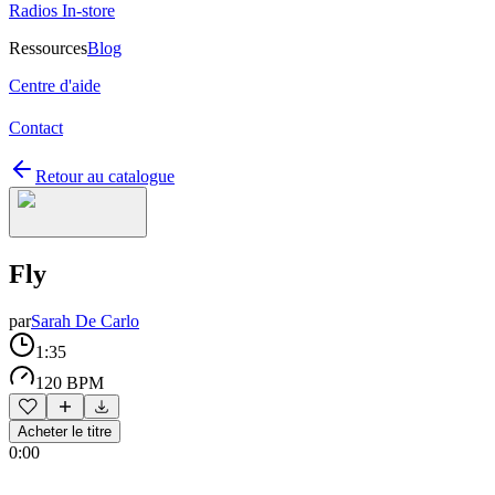
Radios In-store
Ressources
Blog
Centre d'aide
Contact
Retour au catalogue
Fly
par
Sarah De Carlo
1:35
120 BPM
Acheter le titre
0:00