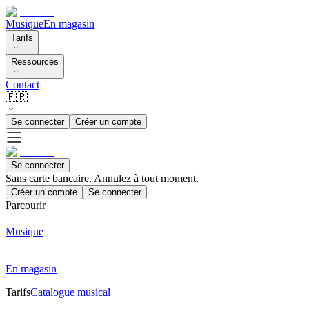
Musique
En magasin
Tarifs
Ressources
Contact
🇫🇷
Se connecter
Créer un compte
Se connecter
Sans carte bancaire. Annulez à tout moment.
Créer un compte
Se connecter
Parcourir
Musique
En magasin
Tarifs
Catalogue musical