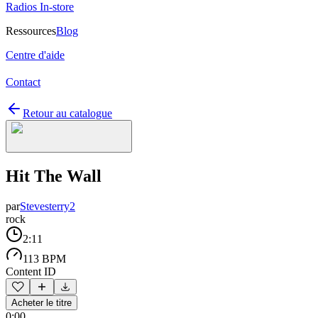
Radios In-store
Ressources
Blog
Centre d'aide
Contact
Retour au catalogue
Hit The Wall
par
Stevesterry2
rock
2:11
113 BPM
Content ID
Acheter le titre
0:00