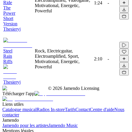
Electroamplified, Videogame,
Ride
1:24
-
Motivational, Energetic,
The
Powerful
Power
Short
Version
Thesieryj
Steel
Rock, Electricguitar,
Rain
Electroamplified, Sport,
2:10
-
Riffs
Motivational, Energetic,
Powerful
Thesieryj
©
2026
Jamendo Licensing
Télécharger l'app
Liens utiles
Catalogue musical
Radios In-store
Tarifs
Contact
Centre d'aide
Nous
contacter
Jamendo
Jamendo pour les artistes
Jamendo Music
Mentions légales