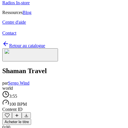
Radios In-store
Ressources
Blog
Centre d'aide
Contact
Retour au catalogue
Shaman Travel
par
Sergo Wind
world
3:55
100 BPM
Content ID
Acheter le titre
0:00