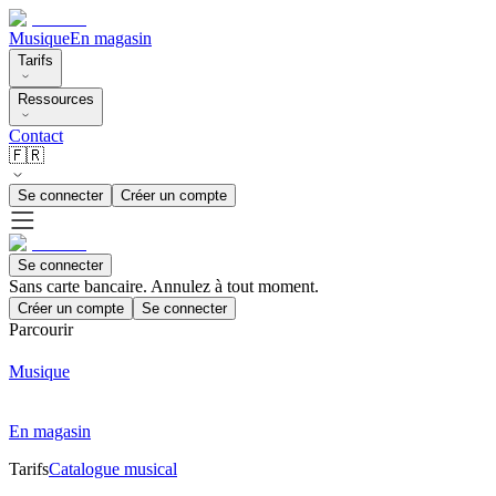
Musique
En magasin
Tarifs
Ressources
Contact
🇫🇷
Se connecter
Créer un compte
Se connecter
Sans carte bancaire. Annulez à tout moment.
Créer un compte
Se connecter
Parcourir
Musique
En magasin
Tarifs
Catalogue musical