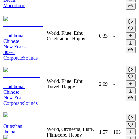
Macroform
World, Flute, Erhu,
Traditional
0:33
-
Celebration, Happy
Chinese
New Year -
30sec
CorporateSounds
World, Flute, Erhu,
2:09
-
Traditional
Travel, Happy
Chinese
New Year
CorporateSounds
Outezhan
World, Orchestra, Flute,
thema
1:57
103
Filmscore, Happy