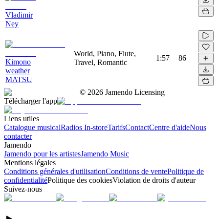
Vladimir
Ney
World, Piano, Flute,
1:57
86
Kimono
Travel, Romantic
weather
MATSU
©
2026
Jamendo Licensing
Télécharger l'app
Liens utiles
Catalogue musical
Radios In-store
Tarifs
Contact
Centre d'aide
Nous
contacter
Jamendo
Jamendo pour les artistes
Jamendo Music
Mentions légales
Conditions générales d'utilisation
Conditions de vente
Politique de
confidentialité
Politique des cookies
Violation de droits d'auteur
Suivez-nous