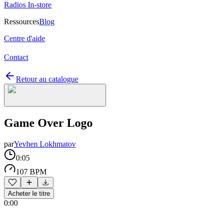
Radios In-store
Ressources
Blog
Centre d'aide
Contact
Retour au catalogue
Game Over Logo
par
Yevhen Lokhmatov
0:05
107 BPM
Acheter le titre
0:00