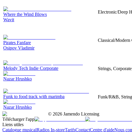
Electronic/Deep H
Where the Wind Blows
Wavit
Classical/Modern 
Pirates Fanfare
Osipov Vladimir
Melody Tech Indie Corporate
Strings, Corporat
Nazar Hrushko
Funk to food track with marimba
Funk/R&B, String
Nazar Hrushko
©
2026
Jamendo Licensing
Télécharger l'app
Liens utiles
Catalogue musical
Radios In-store
Tarifs
Contact
Centre d'aide
Nous con