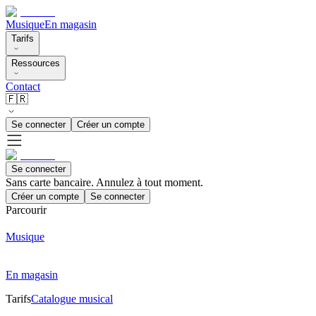
Musique
En magasin
Tarifs
Ressources
Contact
🇫🇷
Se connecter
Créer un compte
Se connecter
Sans carte bancaire. Annulez à tout moment.
Créer un compte
Se connecter
Parcourir
Musique
En magasin
Tarifs
Catalogue musical