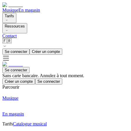
Musique
En magasin
Tarifs
Ressources
Contact
🇫🇷
Se connecter
Créer un compte
Se connecter
Sans carte bancaire. Annulez à tout moment.
Créer un compte
Se connecter
Parcourir
Musique
En magasin
Tarifs
Catalogue musical