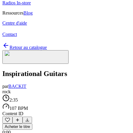
Radios In-store
Ressources
Blog
Centre d'aide
Contact
Retour au catalogue
Inspirational Guitars
par
BACKIT
rock
2:35
107 BPM
Content ID
Acheter le titre
0:00