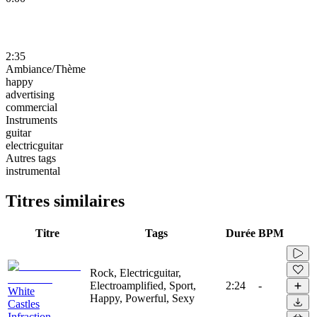
2:35
Ambiance/Thème
happy
advertising
commercial
Instruments
guitar
electricguitar
Autres tags
instrumental
Titres similaires
Titre
Tags
Durée
BPM
Rock, Electricguitar,
Electroamplified, Sport,
2:24
-
White
Happy, Powerful, Sexy
Castles
Infraction