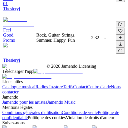
01
Thesieryj
Feel
Good
Rock, Guitar, Strings,
2:32
-
Promo
Summer, Happy, Fun
Thesieryj
©
2026
Jamendo Licensing
Télécharger l'app
Liens utiles
Catalogue musical
Radios In-store
Tarifs
Contact
Centre d'aide
Nous
contacter
Jamendo
Jamendo pour les artistes
Jamendo Music
Mentions légales
Conditions générales d'utilisation
Conditions de vente
Politique de
confidentialité
Politique des cookies
Violation de droits d'auteur
Suivez-nous