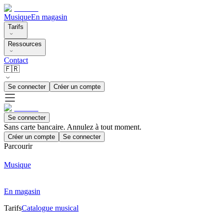
Musique
En magasin
Tarifs
Ressources
Contact
🇫🇷
Se connecter
Créer un compte
Se connecter
Sans carte bancaire. Annulez à tout moment.
Créer un compte
Se connecter
Parcourir
Musique
En magasin
Tarifs
Catalogue musical