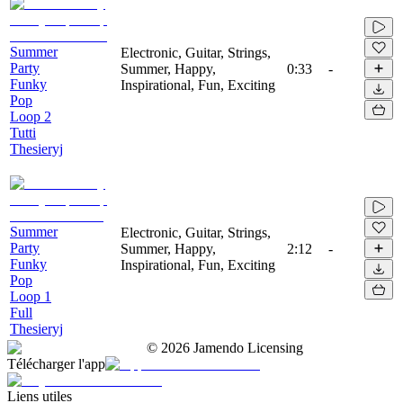
Summer
Electronic, Guitar, Strings,
Party
Summer, Happy,
0:33
-
Funky
Inspirational, Fun, Exciting
Pop
Loop 2
Tutti
Thesieryj
Summer
Electronic, Guitar, Strings,
Party
Summer, Happy,
2:12
-
Funky
Inspirational, Fun, Exciting
Pop
Loop 1
Full
Thesieryj
©
2026
Jamendo Licensing
Télécharger l'app
Liens utiles