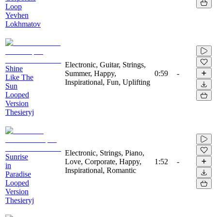
Loop
Yevhen
Lokhmatov
Electronic, Guitar, Strings,
Shine
Summer, Happy,
0:59
-
Like The
Inspirational, Fun, Uplifting
Sun
Looped
Version
Thesieryj
Electronic, Strings, Piano,
Sunrise
Love, Corporate, Happy,
1:52
-
in
Inspirational, Romantic
Paradise
Looped
Version
Thesieryj