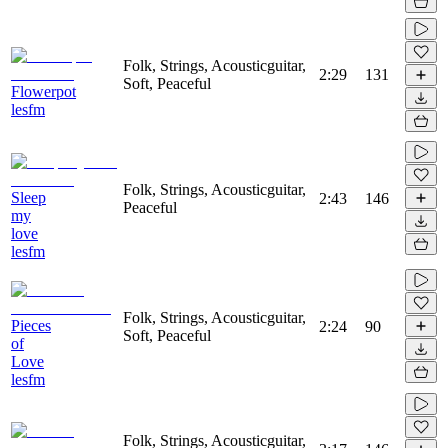
Folk, Strings, Acousticguitar,
2:29
131
Soft, Peaceful
Flowerpot
lesfm
Folk, Strings, Acousticguitar,
Sleep
2:43
146
Peaceful
my
love
lesfm
Folk, Strings, Acousticguitar,
Pieces
2:24
90
Soft, Peaceful
of
Love
lesfm
Folk, Strings, Acousticguitar,