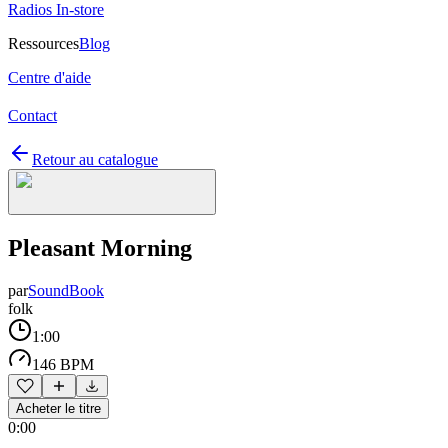
Radios In-store
Ressources
Blog
Centre d'aide
Contact
Retour au catalogue
Pleasant Morning
par
SoundBook
folk
1:00
146 BPM
Acheter le titre
0:00