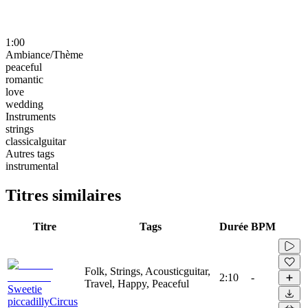
1:00
Ambiance/Thème
peaceful
romantic
love
wedding
Instruments
strings
classicalguitar
Autres tags
instrumental
Titres similaires
Titre
Tags
Durée
BPM
Folk, Strings, Acousticguitar,
2:10
-
Travel, Happy, Peaceful
Sweetie
piccadillyCircus