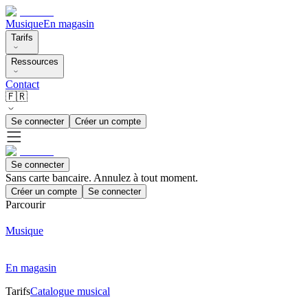
Musique
En magasin
Tarifs
Ressources
Contact
🇫🇷
Se connecter
Créer un compte
Se connecter
Sans carte bancaire. Annulez à tout moment.
Créer un compte
Se connecter
Parcourir
Musique
En magasin
Tarifs
Catalogue musical