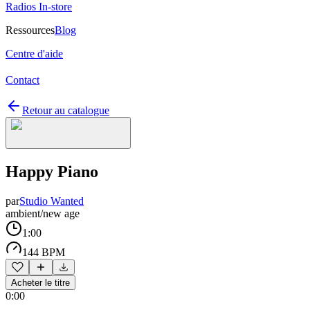
Radios In-store
Ressources
Blog
Centre d'aide
Contact
Retour au catalogue
Happy Piano
par
Studio Wanted
ambient/new age
1:00
144 BPM
Acheter le titre
0:00