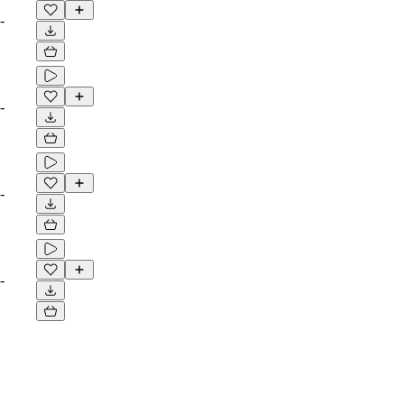
-
-
-
-