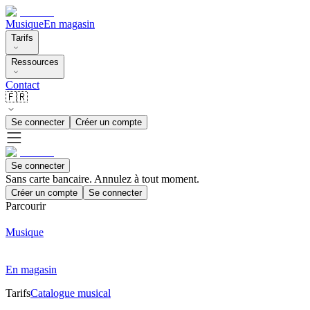
Musique
En magasin
Tarifs
Ressources
Contact
🇫🇷
Se connecter
Créer un compte
Se connecter
Sans carte bancaire. Annulez à tout moment.
Créer un compte
Se connecter
Parcourir
Musique
En magasin
Tarifs
Catalogue musical