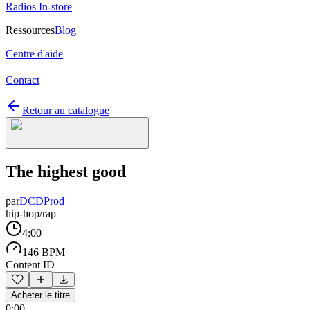
Radios In-store
Ressources
Blog
Centre d'aide
Contact
Retour au catalogue
The highest good
par
DCDProd
hip-hop/rap
4:00
146 BPM
Content ID
Acheter le titre
0:00