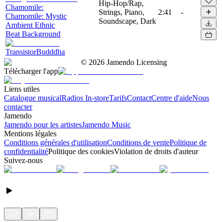
Hip-Hop/Rap,
Chamomile:
Strings, Piano,
2:41
-
Chamomile: Mystic
Soundscape, Dark
Ambient Ethnic
Beat Background
TransistorBudddha
©
2026
Jamendo Licensing
Télécharger l'app
Liens utiles
Catalogue musical
Radios In-store
Tarifs
Contact
Centre d'aide
Nous
contacter
Jamendo
Jamendo pour les artistes
Jamendo Music
Mentions légales
Conditions générales d'utilisation
Conditions de vente
Politique de
confidentialité
Politique des cookies
Violation de droits d'auteur
Suivez-nous