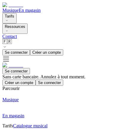
Musique
En magasin
Tarifs
Ressources
Contact
🇫🇷
Se connecter
Créer un compte
Se connecter
Sans carte bancaire. Annulez à tout moment.
Créer un compte
Se connecter
Parcourir
Musique
En magasin
Tarifs
Catalogue musical