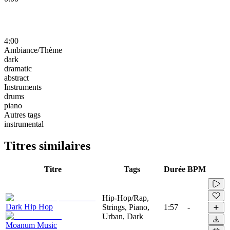
4:00
Ambiance/Thème
dark
dramatic
abstract
Instruments
drums
piano
Autres tags
instrumental
Titres similaires
Titre
Tags
Durée
BPM
Hip-Hop/Rap,
Dark Hip Hop
Strings, Piano,
1:57
-
Urban, Dark
Moanum Music