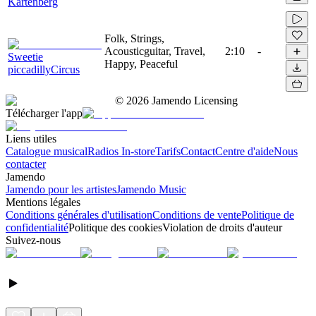
Kartenberg
Folk, Strings,
Acousticguitar, Travel,
2:10
-
Sweetie
Happy, Peaceful
piccadillyCircus
©
2026
Jamendo Licensing
Télécharger l'app
Liens utiles
Catalogue musical
Radios In-store
Tarifs
Contact
Centre d'aide
Nous
contacter
Jamendo
Jamendo pour les artistes
Jamendo Music
Mentions légales
Conditions générales d'utilisation
Conditions de vente
Politique de
confidentialité
Politique des cookies
Violation de droits d'auteur
Suivez-nous