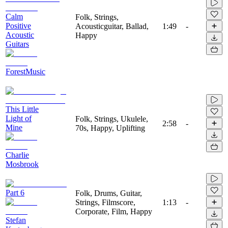
Calm
Folk, Strings,
Positive
Acousticguitar, Ballad,
1:49
-
Acoustic
Happy
Guitars
ForestMusic
This Little
Light of
Folk, Strings, Ukulele,
2:58
-
Mine
70s, Happy, Uplifting
Charlie
Mosbrook
Part 6
Folk, Drums, Guitar,
Strings, Filmscore,
1:13
-
Corporate, Film, Happy
Stefan