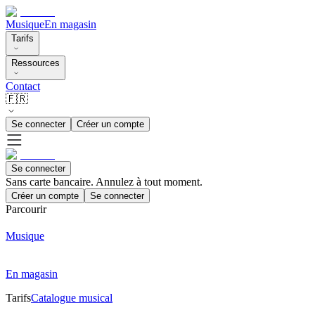
Musique
En magasin
Tarifs
Ressources
Contact
🇫🇷
Se connecter
Créer un compte
Se connecter
Sans carte bancaire. Annulez à tout moment.
Créer un compte
Se connecter
Parcourir
Musique
En magasin
Tarifs
Catalogue musical