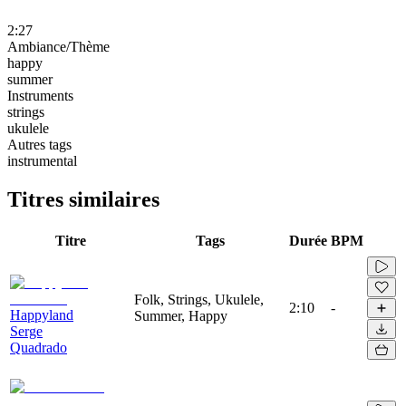
2:27
Ambiance/Thème
happy
summer
Instruments
strings
ukulele
Autres tags
instrumental
Titres similaires
Titre
Tags
Durée
BPM
Folk, Strings, Ukulele,
2:10
-
Happyland
Summer, Happy
Serge
Quadrado