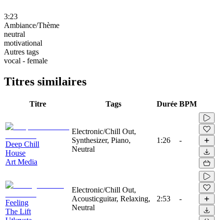
3:23
Ambiance/Thème
neutral
motivational
Autres tags
vocal - female
Titres similaires
Titre
Tags
Durée
BPM
Electronic/Chill Out,
Synthesizer, Piano,
1:26
-
Deep Chill
Neutral
House
Art Media
Electronic/Chill Out,
Acousticguitar, Relaxing,
2:53
-
Feeling
Neutral
The Lift