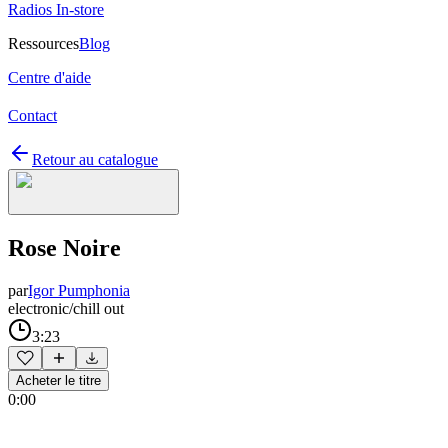
Radios In-store
Ressources
Blog
Centre d'aide
Contact
Retour au catalogue
Rose Noire
par
Igor Pumphonia
electronic/chill out
3:23
Acheter le titre
0:00