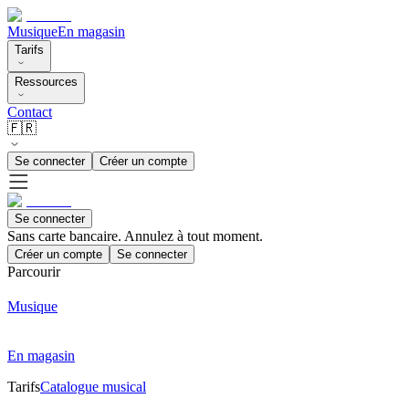
Musique
En magasin
Tarifs
Ressources
Contact
🇫🇷
Se connecter
Créer un compte
Se connecter
Sans carte bancaire. Annulez à tout moment.
Créer un compte
Se connecter
Parcourir
Musique
En magasin
Tarifs
Catalogue musical