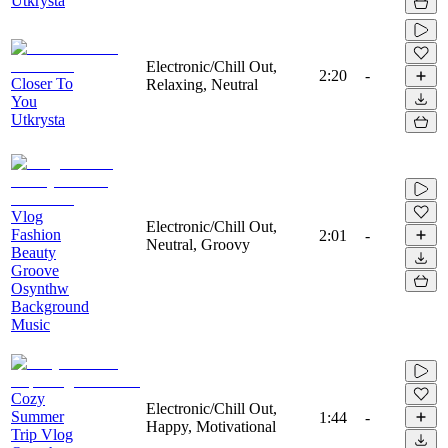
Utkrysta
Electronic/Chill Out,
2:20
-
Closer To
Relaxing, Neutral
You
Utkrysta
Vlog
Electronic/Chill Out,
Fashion
2:01
-
Neutral, Groovy
Beauty
Groove
Osynthw
Background
Music
Cozy
Electronic/Chill Out,
Summer
1:44
-
Happy, Motivational
Trip Vlog