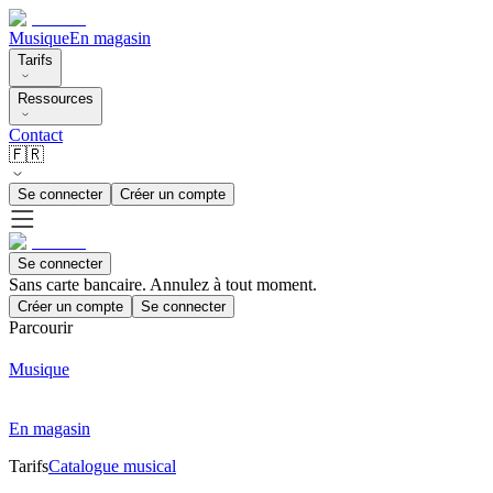
Musique
En magasin
Tarifs
Ressources
Contact
🇫🇷
Se connecter
Créer un compte
Se connecter
Sans carte bancaire. Annulez à tout moment.
Créer un compte
Se connecter
Parcourir
Musique
En magasin
Tarifs
Catalogue musical