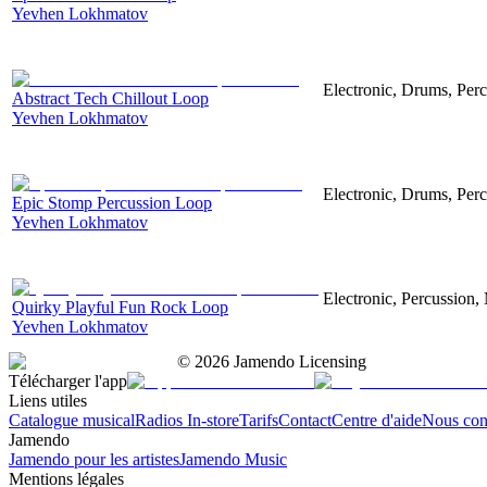
Yevhen Lokhmatov
Electronic, Drums, Perc
Abstract Tech Chillout Loop
Yevhen Lokhmatov
Electronic, Drums, Perc
Epic Stomp Percussion Loop
Yevhen Lokhmatov
Electronic, Percussion
Quirky Playful Fun Rock Loop
Yevhen Lokhmatov
©
2026
Jamendo Licensing
Télécharger l'app
Liens utiles
Catalogue musical
Radios In-store
Tarifs
Contact
Centre d'aide
Nous con
Jamendo
Jamendo pour les artistes
Jamendo Music
Mentions légales