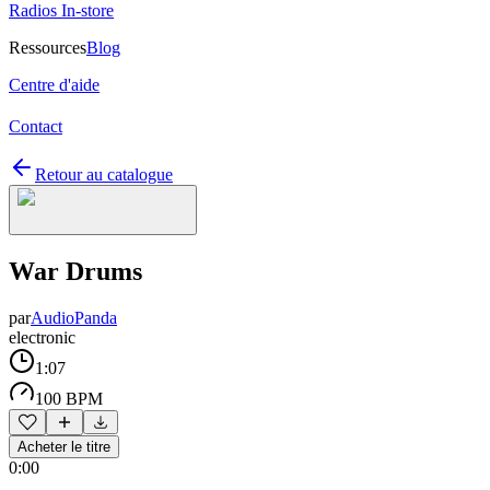
Radios In-store
Ressources
Blog
Centre d'aide
Contact
Retour au catalogue
War Drums
par
AudioPanda
electronic
1:07
100 BPM
Acheter le titre
0:00