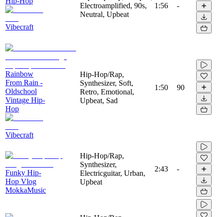
Hip-Hop
Electroamplified, 90s,
1:56
-
Neutral, Upbeat
Vibecraft
Rainbow
Hip-Hop/Rap,
From Rain -
Synthesizer, Soft,
1:50
90
Oldschool
Retro, Emotional,
Vintage Hip-
Upbeat, Sad
Hop
Vibecraft
Hip-Hop/Rap,
Synthesizer,
2:43
-
Funky Hip-
Electricguitar, Urban,
Hop Vlog
Upbeat
MokkaMusic