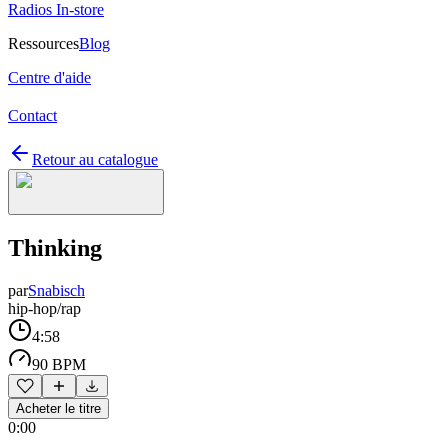
Radios In-store
Ressources
Blog
Centre d'aide
Contact
Retour au catalogue
Thinking
par
Snabisch
hip-hop/rap
4:58
90 BPM
Acheter le titre
0:00