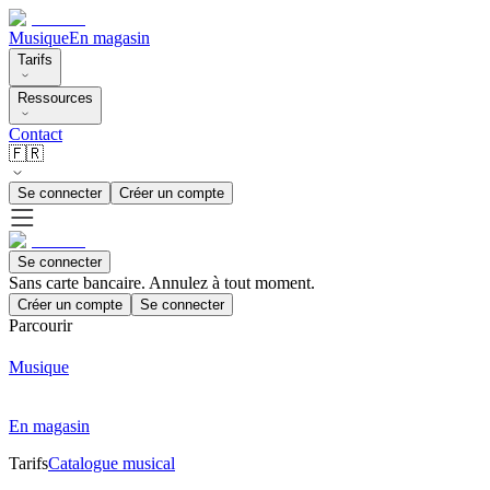
Musique
En magasin
Tarifs
Ressources
Contact
🇫🇷
Se connecter
Créer un compte
Se connecter
Sans carte bancaire. Annulez à tout moment.
Créer un compte
Se connecter
Parcourir
Musique
En magasin
Tarifs
Catalogue musical