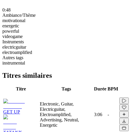
0:48
Ambiance/Thème
motivational
energetic
powerful
videogame
Instruments
electricguitar
electroamplified
Autres tags
instrumental
Titres similaires
Titre
Tags
Durée
BPM
Electronic, Guitar,
Electricguitar,
GET UP
Electroamplified,
3:06
-
Advertising, Neutral,
Energetic