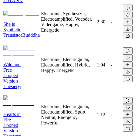
TATANX
Electronic, Synthesizer,
Electroamplified, Vocoder,
2:30
-
She is
Videogame, Happy,
Synthetic
Energetic
TransistorBudddha
Electronic, Electricguitar,
Wild and
Electroamplified, Hybrid,
1:04
-
Free
Happy, Energetic
Looped
Version
Thesieryj
Electronic, Electricguitar,
Electroamplified, Sport,
Hearts in
1:12
-
Neutral, Energetic,
Fire
Powerful
Looped
Version