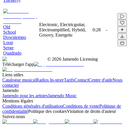
Thesieryj
Electronic, Electricguitar,
Old
Electroamplified, Hybrid,
0:28
-
School
Groovy, Energetic
Downtempo
Loop
Serge
Quadrado
©
2026
Jamendo Licensing
Télécharger l'app
Liens utiles
Catalogue musical
Radios In-store
Tarifs
Contact
Centre d'aide
Nous
contacter
Jamendo
Jamendo pour les artistes
Jamendo Music
Mentions légales
Conditions générales d'utilisation
Conditions de vente
Politique de
confidentialité
Politique des cookies
Violation de droits d'auteur
Suivez-nous