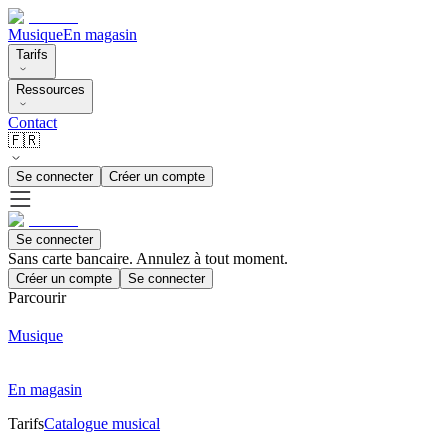
Musique
En magasin
Tarifs
Ressources
Contact
🇫🇷
Se connecter
Créer un compte
Se connecter
Sans carte bancaire. Annulez à tout moment.
Créer un compte
Se connecter
Parcourir
Musique
En magasin
Tarifs
Catalogue musical