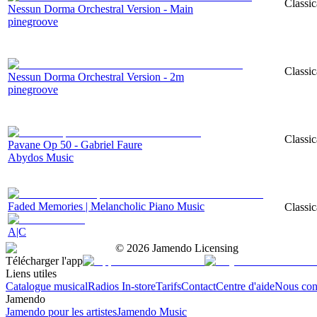
Classic
Nessun Dorma Orchestral Version - Main
pinegroove
Classic
Nessun Dorma Orchestral Version - 2m
pinegroove
Classic
Pavane Op 50 - Gabriel Faure
Abydos Music
Faded Memories | Melancholic Piano Music
Classic
A|C
©
2026
Jamendo Licensing
Télécharger l'app
Liens utiles
Catalogue musical
Radios In-store
Tarifs
Contact
Centre d'aide
Nous con
Jamendo
Jamendo pour les artistes
Jamendo Music