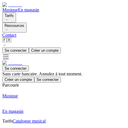
Musique
En magasin
Tarifs
Ressources
Contact
🇫🇷
Se connecter
Créer un compte
Se connecter
Sans carte bancaire. Annulez à tout moment.
Créer un compte
Se connecter
Parcourir
Musique
En magasin
Tarifs
Catalogue musical