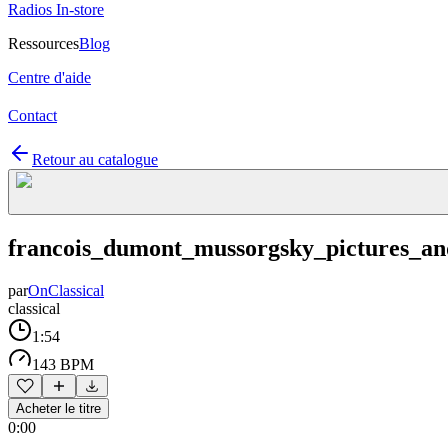
Radios In-store
Ressources
Blog
Centre d'aide
Contact
Retour au catalogue
francois_dumont_mussorgsky_pictures_a
par
OnClassical
classical
1:54
143 BPM
Acheter le titre
0:00