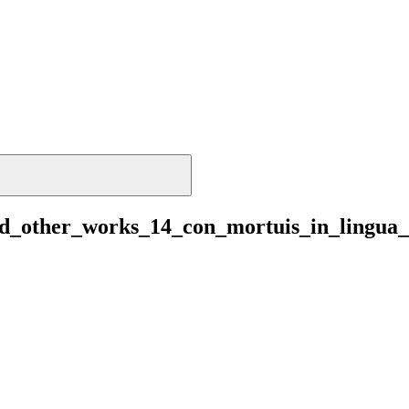
nd_other_works_14_con_mortuis_in_lingua