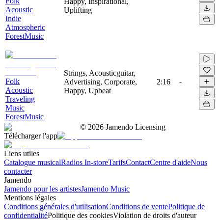
Folk
Happy, Inspirational,
Acoustic
Uplifting
Indie
Atmospheric
ForestMusic
Strings, Acousticguitar,
Folk
Advertising, Corporate,
2:16
-
Acoustic
Happy, Upbeat
Traveling
Music
ForestMusic
©
2026
Jamendo Licensing
Télécharger l'app
Liens utiles
Catalogue musical
Radios In-store
Tarifs
Contact
Centre d'aide
Nous
contacter
Jamendo
Jamendo pour les artistes
Jamendo Music
Mentions légales
Conditions générales d'utilisation
Conditions de vente
Politique de
confidentialité
Politique des cookies
Violation de droits d'auteur