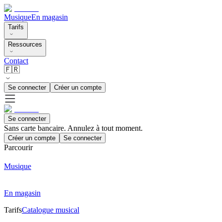
Musique
En magasin
Tarifs
Ressources
Contact
🇫🇷
Se connecter
Créer un compte
Se connecter
Sans carte bancaire. Annulez à tout moment.
Créer un compte
Se connecter
Parcourir
Musique
En magasin
Tarifs
Catalogue musical