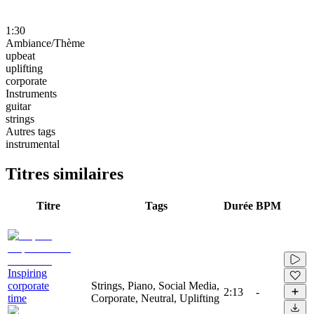
1:30
Ambiance/Thème
upbeat
uplifting
corporate
Instruments
guitar
strings
Autres tags
instrumental
Titres similaires
Titre
Tags
Durée
BPM
Inspiring
corporate
Strings, Piano, Social Media,
2:13
-
time
Corporate, Neutral, Uplifting