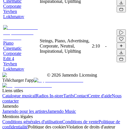
Cinematic
Inspirational, Uplifting
Corporate
Yevhen
Lokhmatov
Strings, Piano, Advertising,
Piano
Corporate, Neutral,
2:10
-
Cinematic
Inspirational, Uplifting
Corporate
Edit 4
Yevhen
Lokhmatov
©
2026
Jamendo Licensing
Télécharger l'app
Liens utiles
Catalogue musical
Radios In-store
Tarifs
Contact
Centre d'aide
Nous
contacter
Jamendo
Jamendo pour les artistes
Jamendo Music
Mentions légales
Conditions générales d'utilisation
Conditions de vente
Politique de
confidentialité
Politique des cookies
Violation de droits d'auteur