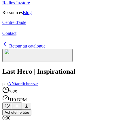
Radios In-store
Ressources
Blog
Centre d'aide
Contact
Retour au catalogue
Last Hero | Inspirational
par
ANtarcticbreeze
3:29
110 BPM
Acheter le titre
0:00