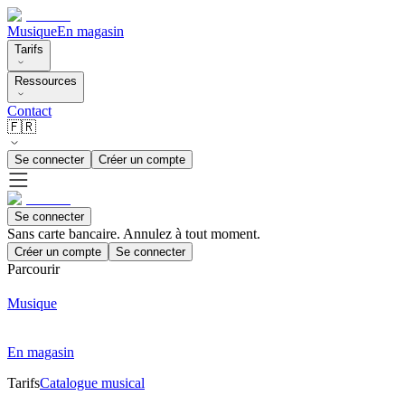
Musique
En magasin
Tarifs
Ressources
Contact
🇫🇷
Se connecter
Créer un compte
Se connecter
Sans carte bancaire. Annulez à tout moment.
Créer un compte
Se connecter
Parcourir
Musique
En magasin
Tarifs
Catalogue musical