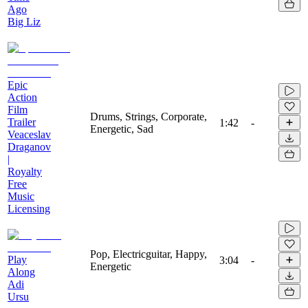
Ago
Big Liz
Epic
Action
Film
Drums, Strings, Corporate,
Trailer
1:42
-
Energetic, Sad
Veaceslav
Draganov
|
Royalty
Free
Music
Licensing
Pop, Electricguitar, Happy,
Play
3:04
-
Energetic
Along
Adi
Ursu