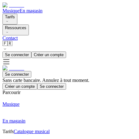
Musique
En magasin
Tarifs
Ressources
Contact
🇫🇷
Se connecter
Créer un compte
Se connecter
Sans carte bancaire. Annulez à tout moment.
Créer un compte
Se connecter
Parcourir
Musique
En magasin
Tarifs
Catalogue musical