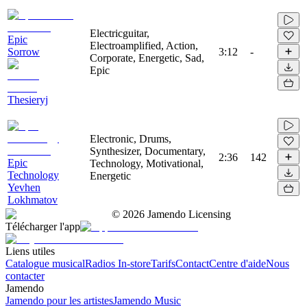
Electricguitar,
Epic
Electroamplified, Action,
Sorrow
3:12
-
Corporate, Energetic, Sad,
Epic
Thesieryj
Electronic, Drums,
Synthesizer, Documentary,
2:36
142
Epic
Technology, Motivational,
Technology
Energetic
Yevhen
Lokhmatov
©
2026
Jamendo Licensing
Télécharger l'app
Liens utiles
Catalogue musical
Radios In-store
Tarifs
Contact
Centre d'aide
Nous
contacter
Jamendo
Jamendo pour les artistes
Jamendo Music