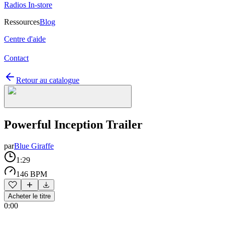
Radios In-store
Ressources
Blog
Centre d'aide
Contact
Retour au catalogue
Powerful Inception Trailer
par
Blue Giraffe
1:29
146 BPM
Acheter le titre
0:00