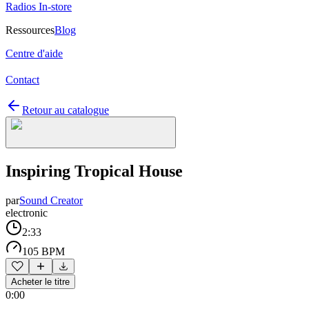
Radios In-store
Ressources
Blog
Centre d'aide
Contact
Retour au catalogue
Inspiring Tropical House
par
Sound Creator
electronic
2:33
105 BPM
Acheter le titre
0:00