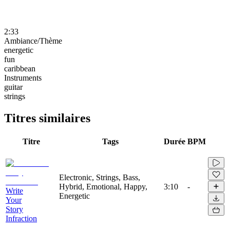
2:33
Ambiance/Thème
energetic
fun
caribbean
Instruments
guitar
strings
Titres similaires
Titre
Tags
Durée
BPM
Electronic, Strings, Bass,
Hybrid, Emotional, Happy,
3:10
-
Write
Energetic
Your
Story
Infraction