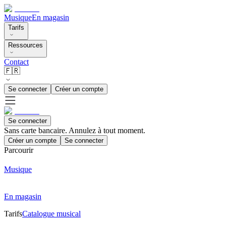
Musique
En magasin
Tarifs
Ressources
Contact
🇫🇷
Se connecter
Créer un compte
Se connecter
Sans carte bancaire. Annulez à tout moment.
Créer un compte
Se connecter
Parcourir
Musique
En magasin
Tarifs
Catalogue musical