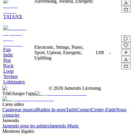
Advertising, Neutral, Energetic
TATANX
Electronic, Strings, Piano,
Fun
Sport, Upbeat, Energetic,
1:08
-
Indie
Uplifting
Pop
Rock
Loop
Yevhen
Lokhmatov
©
2026
Jamendo Licensing
Télécharger l'app
Liens utiles
Catalogue musical
Radios In-store
Tarifs
Contact
Centre d'aide
Nous
contacter
Jamendo
Jamendo pour les artistes
Jamendo Music
Mentions légales