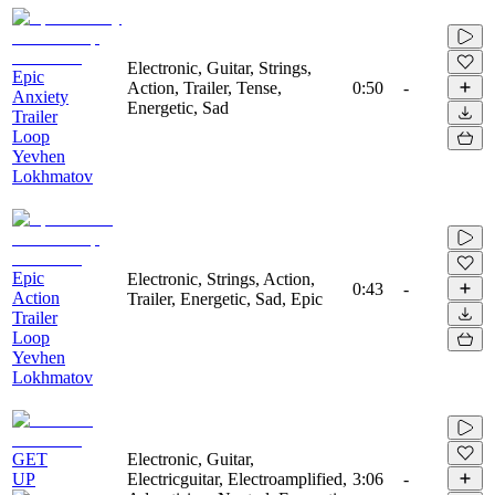
Electronic, Guitar, Strings,
Epic
Action, Trailer, Tense,
0:50
-
Anxiety
Energetic, Sad
Trailer
Loop
Yevhen
Lokhmatov
Epic
Electronic, Strings, Action,
0:43
-
Action
Trailer, Energetic, Sad, Epic
Trailer
Loop
Yevhen
Lokhmatov
GET
Electronic, Guitar,
UP
Electricguitar, Electroamplified,
3:06
-