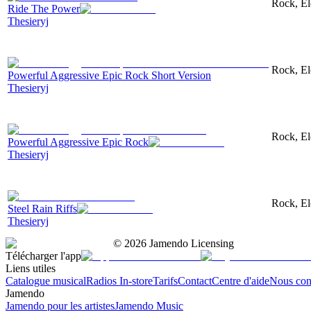
Rock, El
Ride The Power
Thesieryj
Rock, Ele
Powerful Aggressive Epic Rock Short Version
Thesieryj
Rock, Ele
Powerful Aggressive Epic Rock
Thesieryj
Rock, Ele
Steel Rain Riffs
Thesieryj
©
2026
Jamendo Licensing
Télécharger l'app
Liens utiles
Catalogue musical
Radios In-store
Tarifs
Contact
Centre d'aide
Nous con
Jamendo
Jamendo pour les artistes
Jamendo Music