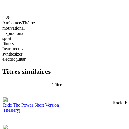
2:28
Ambiance/Thème
motivational
inspirational
sport
fitness
Instruments
synthesizer
electricguitar
Titres similaires
Titre
Rock, El
Ride The Power Short Version
Thesieryj