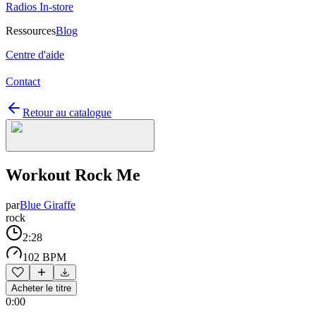
Radios In-store
Ressources
Blog
Centre d'aide
Contact
Retour au catalogue
Workout Rock Me
par
Blue Giraffe
rock
2:28
102 BPM
Acheter le titre
0:00