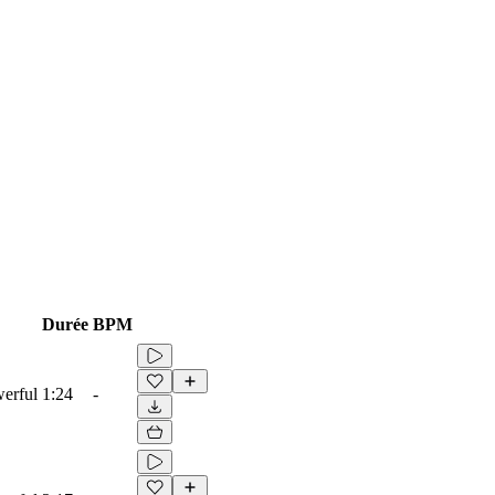
Durée
BPM
werful
1:24
-