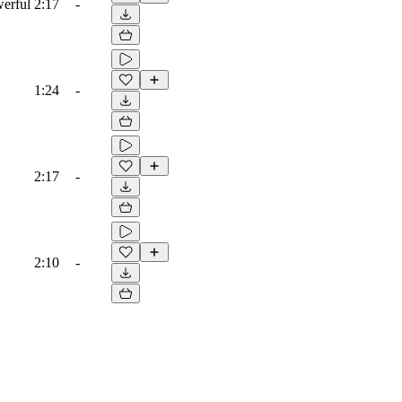
werful
2:17
-
1:24
-
2:17
-
2:10
-