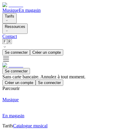
Musique
En magasin
Tarifs
Ressources
Contact
🇫🇷
Se connecter
Créer un compte
Se connecter
Sans carte bancaire. Annulez à tout moment.
Créer un compte
Se connecter
Parcourir
Musique
En magasin
Tarifs
Catalogue musical