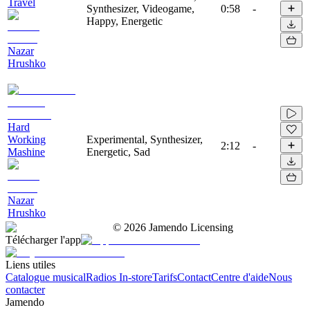
Travel
Synthesizer, Videogame,
0:58
-
Happy, Energetic
Nazar
Hrushko
Hard
Working
Experimental, Synthesizer,
2:12
-
Mashine
Energetic, Sad
Nazar
Hrushko
©
2026
Jamendo Licensing
Télécharger l'app
Liens utiles
Catalogue musical
Radios In-store
Tarifs
Contact
Centre d'aide
Nous
contacter
Jamendo