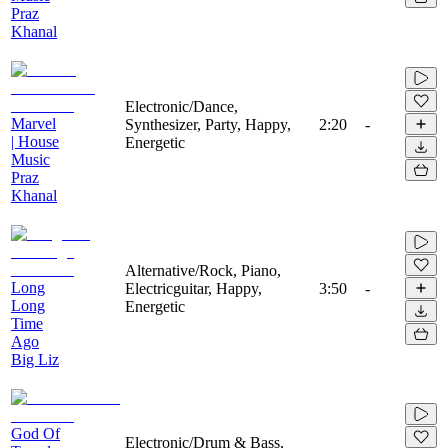
Praz
Khanal
Electronic/Dance,
Marvel
Synthesizer, Party, Happy,
2:20
-
| House
Energetic
Music
Praz
Khanal
Alternative/Rock, Piano,
Long
Electricguitar, Happy,
3:50
-
Long
Energetic
Time
Ago
Big Liz
God Of
Electronic/Drum & Bass,