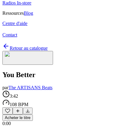
Radios In-store
Ressources
Blog
Centre d'aide
Contact
Retour au catalogue
You Better
par
The ARTISANS Beats
3:42
108 BPM
Acheter le titre
0:00