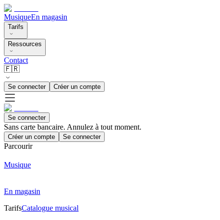
Musique
En magasin
Tarifs
Ressources
Contact
🇫🇷
Se connecter
Créer un compte
Se connecter
Sans carte bancaire. Annulez à tout moment.
Créer un compte
Se connecter
Parcourir
Musique
En magasin
Tarifs
Catalogue musical