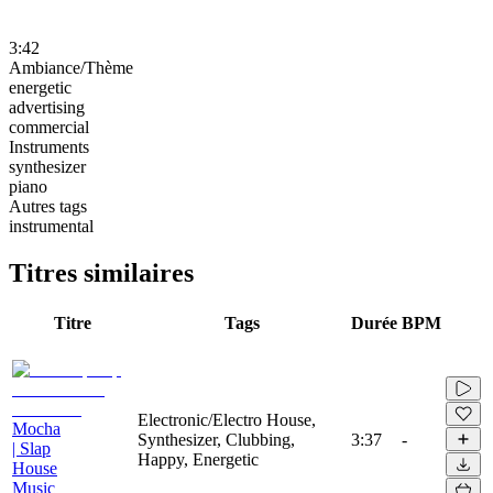
3:42
Ambiance/Thème
energetic
advertising
commercial
Instruments
synthesizer
piano
Autres tags
instrumental
Titres similaires
Titre
Tags
Durée
BPM
Electronic/Electro House,
Mocha
Synthesizer, Clubbing,
3:37
-
| Slap
Happy, Energetic
House
Music