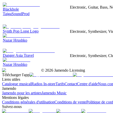
Electronic, Guitar, Bass, N
Blackhole
TaigaSoundProd
Synth Pop Long Logo
Electronic, Synthesizer, V
Nazar Hrushko
Danger Asia Travel
Electronic, Synthesizer, Cl
Nazar Hrushko
©
2026
Jamendo Licensing
Télécharger l'app
Liens utiles
Catalogue musical
Radios In-store
Tarifs
Contact
Centre d'aide
Nous con
Jamendo
Jamendo pour les artistes
Jamendo Music
Mentions légales
Conditions générales d'utilisation
Conditions de vente
Politique de conf
Suivez-nous