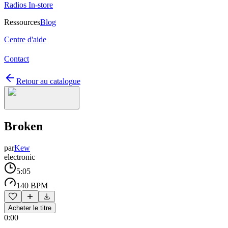
Radios In-store
Ressources
Blog
Centre d'aide
Contact
Retour au catalogue
Broken
par
Kew
electronic
5:05
140 BPM
Acheter le titre
0:00