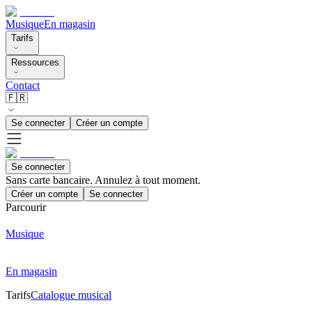
Musique
En magasin
Tarifs
Ressources
Contact
🇫🇷
Se connecter
Créer un compte
Se connecter
Sans carte bancaire. Annulez à tout moment.
Créer un compte
Se connecter
Parcourir
Musique
En magasin
Tarifs
Catalogue musical