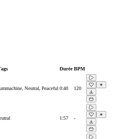
Tags
Durée
BPM
rummachine, Neutral, Peaceful
0:40
120
eutral
1:57
-