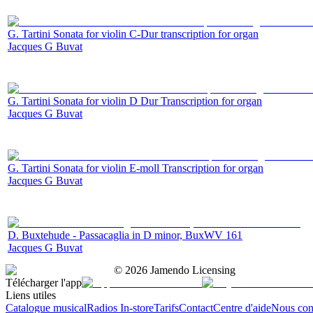
G. Tartini Sonata for violin C-Dur transcription for organ
Jacques G Buvat
G. Tartini Sonata for violin D Dur Transcription for organ
Jacques G Buvat
G. Tartini Sonata for violin E-moll Transcription for organ
Jacques G Buvat
D. Buxtehude - Passacaglia in D minor, BuxWV 161
Jacques G Buvat
©
2026
Jamendo Licensing
Télécharger l'app
Liens utiles
Catalogue musical
Radios In-store
Tarifs
Contact
Centre d'aide
Nous con