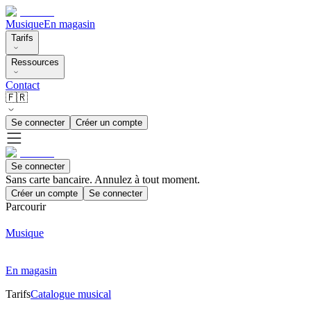
Musique
En magasin
Tarifs
Ressources
Contact
🇫🇷
Se connecter
Créer un compte
Se connecter
Sans carte bancaire. Annulez à tout moment.
Créer un compte
Se connecter
Parcourir
Musique
En magasin
Tarifs
Catalogue musical