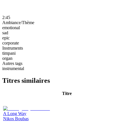
2:45
Ambiance/Thème
emotional
sad
epic
corporate
Instruments
timpani
organ
Autres tags
instrumental
Titres similaires
Titre
A Long Way
Nikos Boubas