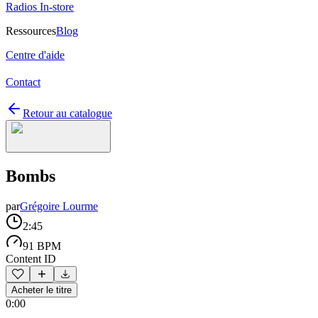
Radios In-store
Ressources
Blog
Centre d'aide
Contact
Retour au catalogue
Bombs
par
Grégoire Lourme
2:45
91 BPM
Content ID
Acheter le titre
0:00