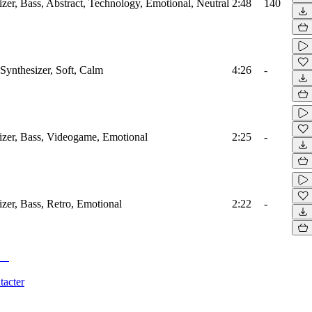
izer, Bass, Abstract, Technology, Emotional, Neutral
2:48
140
Synthesizer, Soft, Calm
4:26
-
sizer, Bass, Videogame, Emotional
2:25
-
izer, Bass, Retro, Emotional
2:22
-
tacter