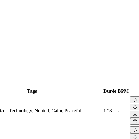
Tags
Durée
BPM
izer, Technology, Neutral, Calm, Peaceful
1:53
-