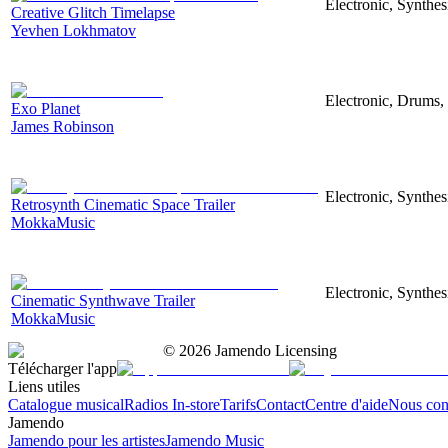
Electronic, Synthes
Creative Glitch Timelapse
Yevhen Lokhmatov
Electronic, Drums, 
Exo Planet
James Robinson
Electronic, Synthe
Retrosynth Cinematic Space Trailer
MokkaMusic
Electronic, Synthes
Cinematic Synthwave Trailer
MokkaMusic
©
2026
Jamendo Licensing
Télécharger l'app
Liens utiles
Catalogue musical
Radios In-store
Tarifs
Contact
Centre d'aide
Nous con
Jamendo
Jamendo pour les artistes
Jamendo Music