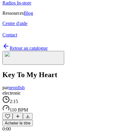
Radios In-store
Ressources
Blog
Centre d'aide
Contact
Retour au catalogue
Key To My Heart
par
neonfish
electronic
2:15
110 BPM
Acheter le titre
0:00