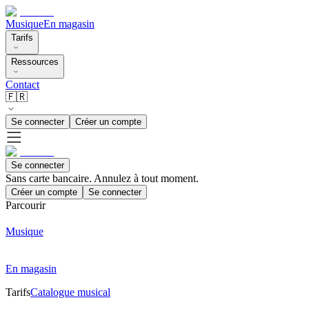
Musique
En magasin
Tarifs
Ressources
Contact
🇫🇷
Se connecter
Créer un compte
Se connecter
Sans carte bancaire. Annulez à tout moment.
Créer un compte
Se connecter
Parcourir
Musique
En magasin
Tarifs
Catalogue musical