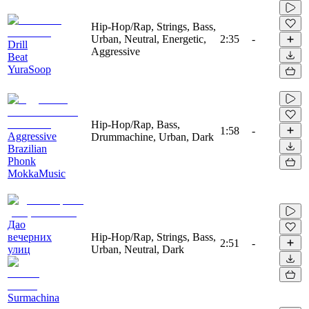
Hip-Hop/Rap, Strings, Bass,
Urban, Neutral, Energetic,
2:35
-
Drill
Aggressive
Beat
YuraSoop
Hip-Hop/Rap, Bass,
1:58
-
Aggressive
Drummachine, Urban, Dark
Brazilian
Phonk
MokkaMusic
Дао
вечерних
Hip-Hop/Rap, Strings, Bass,
2:51
-
улиц
Urban, Neutral, Dark
Surmachina