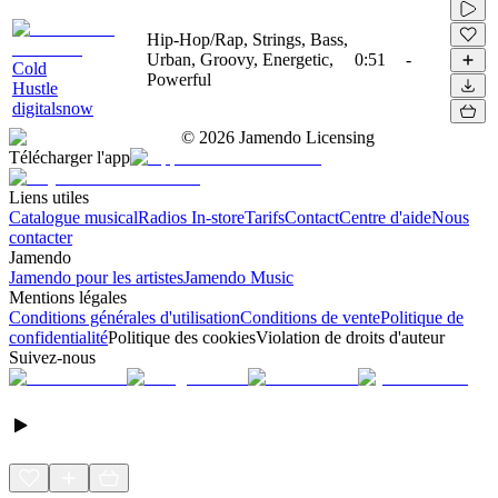
Hip-Hop/Rap, Strings, Bass,
Urban, Groovy, Energetic,
0:51
-
Cold
Powerful
Hustle
digitalsnow
©
2026
Jamendo Licensing
Télécharger l'app
Liens utiles
Catalogue musical
Radios In-store
Tarifs
Contact
Centre d'aide
Nous
contacter
Jamendo
Jamendo pour les artistes
Jamendo Music
Mentions légales
Conditions générales d'utilisation
Conditions de vente
Politique de
confidentialité
Politique des cookies
Violation de droits d'auteur
Suivez-nous