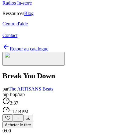
Radios In-store
Ressources
Blog
Centre d'aide
Contact
Retour au catalogue
Break You Down
par
The ARTISANS Beats
hip-hop/rap
3:37
112 BPM
Acheter le titre
0:00