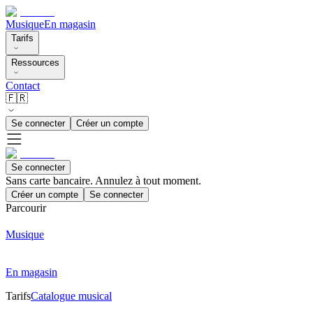
Musique
En magasin
Tarifs
Ressources
Contact
🇫🇷
Se connecter
Créer un compte
Se connecter
Sans carte bancaire. Annulez à tout moment.
Créer un compte
Se connecter
Parcourir
Musique
En magasin
Tarifs
Catalogue musical