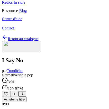
Radios In-store
Ressources
Blog
Centre d'aide
Contact
Retour au catalogue
I Say No
par
Trundicho
alternative/indie pop
3:01
120 BPM
Acheter le titre
0:00