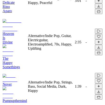
3:01
-
Delicate
Happy, Peaceful
Rino
Aparo
Heaven
Alternative/Indie Pop, Guitar,
Is
Electricguitar,
Divine
2:35
-
Electroamplified, 70s, Happy,
Uplifting
The
Happy
Somethings
Alternative/Indie Pop, Strings,
Never
Bass, Social Media, Dark,
1:39
-
Happy
Pumpupthemind