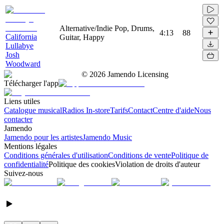
Alternative/Indie Pop, Drums,
4:13
88
California
Guitar, Happy
Lullabye
Josh
Woodward
©
2026
Jamendo Licensing
Télécharger l'app
Liens utiles
Catalogue musical
Radios In-store
Tarifs
Contact
Centre d'aide
Nous
contacter
Jamendo
Jamendo pour les artistes
Jamendo Music
Mentions légales
Conditions générales d'utilisation
Conditions de vente
Politique de
confidentialité
Politique des cookies
Violation de droits d'auteur
Suivez-nous