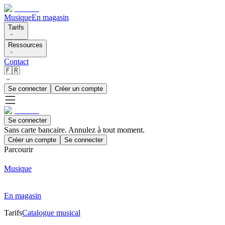
Musique
En magasin
Tarifs
Ressources
Contact
🇫🇷
Se connecter
Créer un compte
Se connecter
Sans carte bancaire. Annulez à tout moment.
Créer un compte
Se connecter
Parcourir
Musique
En magasin
Tarifs
Catalogue musical