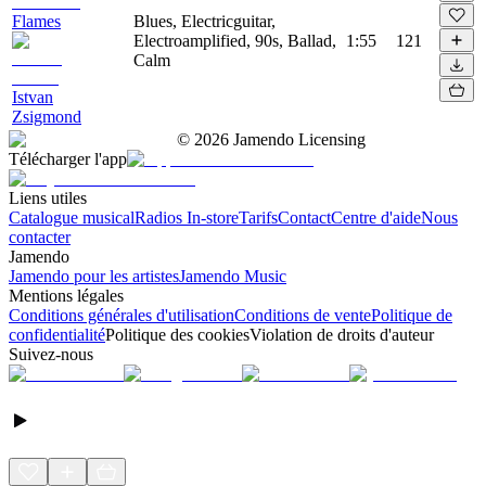
Flames
Blues, Electricguitar,
Electroamplified, 90s, Ballad,
1:55
121
Calm
Istvan
Zsigmond
©
2026
Jamendo Licensing
Télécharger l'app
Liens utiles
Catalogue musical
Radios In-store
Tarifs
Contact
Centre d'aide
Nous
contacter
Jamendo
Jamendo pour les artistes
Jamendo Music
Mentions légales
Conditions générales d'utilisation
Conditions de vente
Politique de
confidentialité
Politique des cookies
Violation de droits d'auteur
Suivez-nous