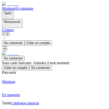
Musique
En magasin
Tarifs
Ressources
Contact
🇫🇷
Se connecter
Créer un compte
Se connecter
Sans carte bancaire. Annulez à tout moment.
Créer un compte
Se connecter
Parcourir
Musique
En magasin
Tarifs
Catalogue musical