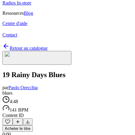
Radios In-store
Ressources
Blog
Centre d'aide
Contact
Retour au catalogue
19 Rainy Days Blues
par
Paolo Orecchia
blues
4:48
141 BPM
Content ID
Acheter le titre
0:00