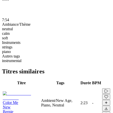
7:54
Ambiance/Thème
neutral
calm
soft
Instruments
strings
piano
Autres tags
instrumental
Titres similaires
Titre
Tags
Durée
BPM
Ambient/New Age,
Color Me
2:23
-
Piano, Neutral
New
Bernie