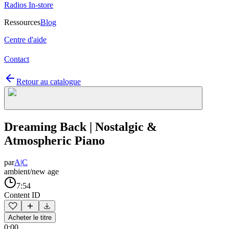
Radios In-store
Ressources
Blog
Centre d'aide
Contact
Retour au catalogue
Dreaming Back | Nostalgic &
Atmospheric Piano
par
A|C
ambient/new age
7:54
Content ID
Acheter le titre
0:00