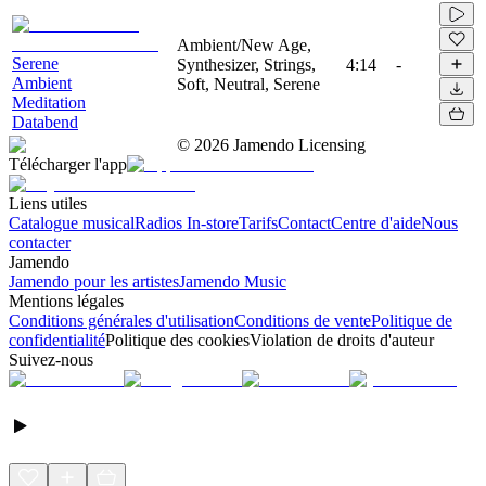
Ambient/New Age,
Serene
Synthesizer, Strings,
4:14
-
Ambient
Soft, Neutral, Serene
Meditation
Databend
©
2026
Jamendo Licensing
Télécharger l'app
Liens utiles
Catalogue musical
Radios In-store
Tarifs
Contact
Centre d'aide
Nous
contacter
Jamendo
Jamendo pour les artistes
Jamendo Music
Mentions légales
Conditions générales d'utilisation
Conditions de vente
Politique de
confidentialité
Politique des cookies
Violation de droits d'auteur
Suivez-nous