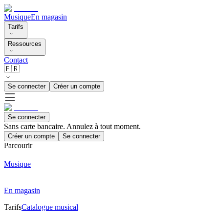
Musique
En magasin
Tarifs
Ressources
Contact
🇫🇷
Se connecter
Créer un compte
Se connecter
Sans carte bancaire. Annulez à tout moment.
Créer un compte
Se connecter
Parcourir
Musique
En magasin
Tarifs
Catalogue musical