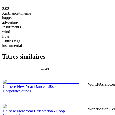
2:02
Ambiance/Thème
happy
adventure
Instruments
wind
flute
Autres tags
instrumental
Titres similaires
Titre
World/Asian/Cent
Chinese New Year Dance - 30sec
CorporateSounds
World/Asian/Cent
Chinese New Year Celebration - Loop