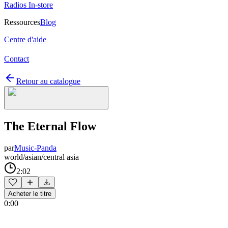
Radios In-store
Ressources
Blog
Centre d'aide
Contact
Retour au catalogue
The Eternal Flow
par
Music-Panda
world/asian/central asia
2:02
Acheter le titre
0:00