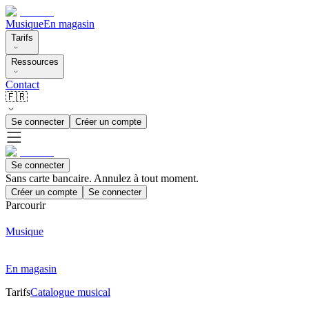
Musique
En magasin
Tarifs
Ressources
Contact
🇫🇷
Se connecter
Créer un compte
Se connecter
Sans carte bancaire. Annulez à tout moment.
Créer un compte
Se connecter
Parcourir
Musique
En magasin
Tarifs
Catalogue musical