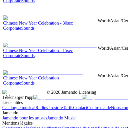
CorporateSounds
World/Asian/Cent
Chinese New Year Celebration - 30sec
CorporateSounds
World/Asian/Cent
Chinese New Year Celebration - 15sec
CorporateSounds
World/Asian/Cen
Chinese New Year Celebration
CorporateSounds
©
2026
Jamendo Licensing
Télécharger l'app
Liens utiles
Catalogue musical
Radios In-store
Tarifs
Contact
Centre d'aide
Nous con
Jamendo
Jamendo pour les artistes
Jamendo Music
Mentions légales