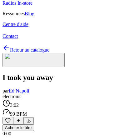
Radios In-store
Ressources
Blog
Centre d'aide
Contact
Retour au catalogue
I took you away
par
Ed Napoli
electronic
3:02
99 BPM
Acheter le titre
0:00