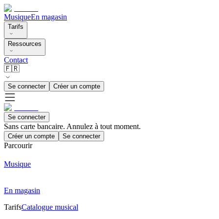
Musique
En magasin
Tarifs
Ressources
Contact
🇫🇷
Se connecter
Créer un compte
Se connecter
Sans carte bancaire. Annulez à tout moment.
Créer un compte
Se connecter
Parcourir
Musique
En magasin
Tarifs
Catalogue musical