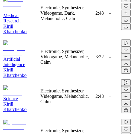
Electronic, Synthesizer,
Videogame, Dark,
2:48
-
Medical
Melancholic, Calm
Research
Kirill
Kharchenko
Electronic, Synthesizer,
Videogame, Melancholic,
3:22
-
Artificial
Calm
Intelligence
Kirill
Kharchenko
Electronic, Synthesizer,
Videogame, Melancholic,
2:48
-
Science
Calm
Kirill
Kharchenko
Electronic, Synthesizer,