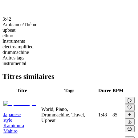
3:42
Ambiance/Thème
upbeat
ethno
Instruments
electroamplified
drummachine
Autres tags
instrumental
Titres similaires
Titre
Tags
Durée
BPM
World, Piano,
Japanese
Drummachine, Travel,
1:48
85
style
Upbeat
Kamimura
Mahiro