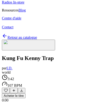
Radios In-store
Ressources
Blog
Centre d'aide
Contact
Retour au catalogue
Kung Fu Kenny Trap
par
I.D.
world
3:42
107 BPM
Acheter le titre
0:00