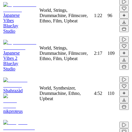
World, Strings,
Japanese
Drummachine, Filmscore,
1:22
96
Vibes
Ethno, Film, Upbeat
BlueJay
Studio
World, Strings,
Japanese
Drummachine, Filmscore,
2:17
109
Vibes 2
Ethno, Film, Upbeat
BlueJay
Studio
World, Synthesizer,
Shahrazàd
Drummachine, Ethno,
4:52
110
Upbeat
nikproteus