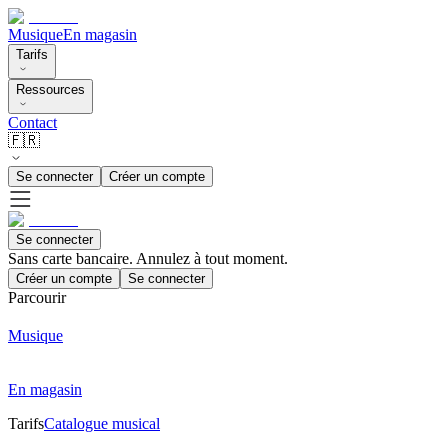
Musique
En magasin
Tarifs
Ressources
Contact
🇫🇷
Se connecter
Créer un compte
Se connecter
Sans carte bancaire. Annulez à tout moment.
Créer un compte
Se connecter
Parcourir
Musique
En magasin
Tarifs
Catalogue musical