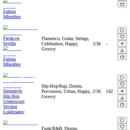
Fatima
Mhedden
Fiesta en
Flamenco, Guitar, Strings,
Sevilla
Celebration, Happy,
3:38
-
Groovy
Fatima
Mhedden
Hip-Hop/Rap, Drums,
Streetstyle
Percussion, Urban, Happy,
2:36
142
Hip Hop
Groovy
Underscore
Yevhen
Lokhmatov
Funk/R&B, Drums,