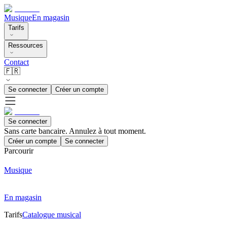
Musique
En magasin
Tarifs
Ressources
Contact
🇫🇷
Se connecter
Créer un compte
Se connecter
Sans carte bancaire. Annulez à tout moment.
Créer un compte
Se connecter
Parcourir
Musique
En magasin
Tarifs
Catalogue musical