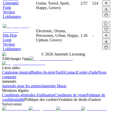
Cinematic
Guitar, Travel, Sport,
2:57
124
Funk
Happy, Groovy
Yevhen
Lokhmatov
Electronic, Drums,
Hip Hop
Percussion, Urban, Happy,
1:36
-
Loop
Upbeat, Groovy
Yevhen
Lokhmatov
©
2026
Jamendo Licensing
Télécharger l'app
Liens utiles
Catalogue musical
Radios In-store
Tarifs
Contact
Centre d'aide
Nous
contacter
Jamendo
Jamendo pour les artistes
Jamendo Music
Mentions légales
Conditions générales d'utilisation
Conditions de vente
Politique de
confidentialité
Politique des cookies
Violation de droits d'auteur
Suivez-nous