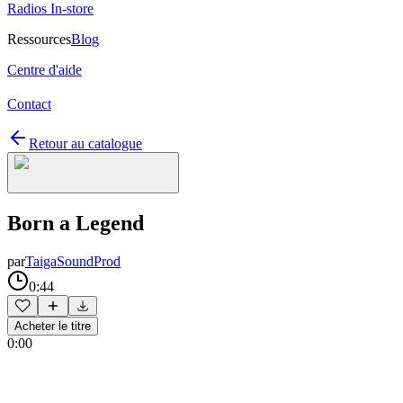
Radios In-store
Ressources
Blog
Centre d'aide
Contact
Retour au catalogue
Born a Legend
par
TaigaSoundProd
0:44
Acheter le titre
0:00