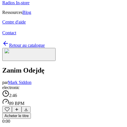
Radios In-store
Ressources
Blog
Centre d'aide
Contact
Retour au catalogue
Zanim Odejdę
par
Mark Siddon
electronic
2:46
89 BPM
Acheter le titre
0:00