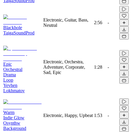
TaigaSoundProd
Electronic, Guitar, Bass,
2:56
-
Neutral
Blackhole
TaigaSoundProd
Electronic, Orchestra,
Epic
Adventure, Corporate,
1:28
-
Orchestral
Sad, Epic
Drama
Loop
Yevhen
Lokhmatov
Warm
Electronic, Happy, Upbeat
1:53
-
Indie Glow
Osynthw
Background