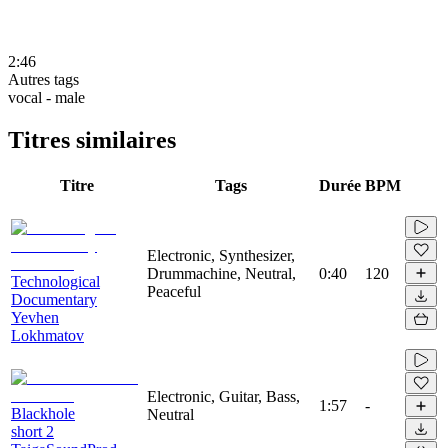
2:46
Autres tags
vocal - male
Titres similaires
Titre
Tags
Durée
BPM
Electronic, Synthesizer,
Drummachine, Neutral,
0:40
120
Technological
Peaceful
Documentary
Yevhen
Lokhmatov
Electronic, Guitar, Bass,
1:57
-
Blackhole
Neutral
short 2