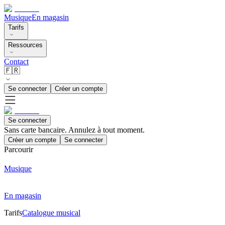
Musique
En magasin
Tarifs
Ressources
Contact
🇫🇷
Se connecter
Créer un compte
Se connecter
Sans carte bancaire. Annulez à tout moment.
Créer un compte
Se connecter
Parcourir
Musique
En magasin
Tarifs
Catalogue musical