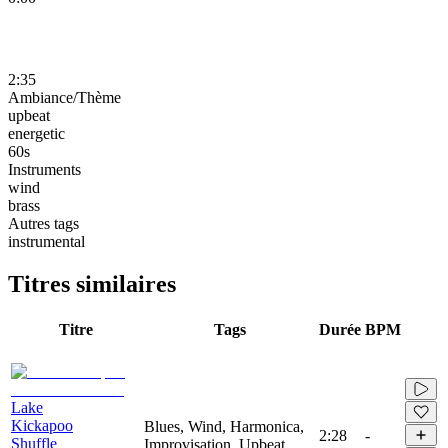
2:35
Ambiance/Thème
upbeat
energetic
60s
Instruments
wind
brass
Autres tags
instrumental
Titres similaires
Titre
Tags
Durée
BPM
Lake
Kickapoo
Blues, Wind, Harmonica,
2:28
-
Shuffle
Improvisation, Upbeat