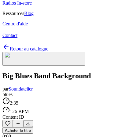
Radios In-store
Ressources
Blog
Centre d'aide
Contact
Retour au catalogue
Big Blues Band Background
par
Soundatelier
blues
2:35
126 BPM
Content ID
Acheter le titre
0:00