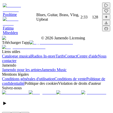
Pooltime
Blues, Guitar, Brass, Vlog,
2:33
128
Upbeat
Fatima
Mhedden
©
2026
Jamendo Licensing
Télécharger l'app
Liens utiles
Catalogue musical
Radios In-store
Tarifs
Contact
Centre d'aide
Nous
contacter
Jamendo
Jamendo pour les artistes
Jamendo Music
Mentions légales
Conditions générales d'utilisation
Conditions de vente
Politique de
confidentialité
Politique des cookies
Violation de droits d'auteur
Suivez-nous