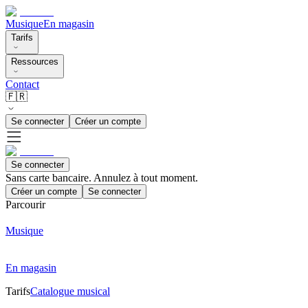
Musique
En magasin
Tarifs
Ressources
Contact
🇫🇷
Se connecter
Créer un compte
Se connecter
Sans carte bancaire. Annulez à tout moment.
Créer un compte
Se connecter
Parcourir
Musique
En magasin
Tarifs
Catalogue musical