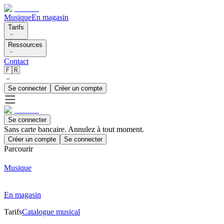
Musique
En magasin
Tarifs
Ressources
Contact
🇫🇷
Se connecter
Créer un compte
Se connecter
Sans carte bancaire. Annulez à tout moment.
Créer un compte
Se connecter
Parcourir
Musique
En magasin
Tarifs
Catalogue musical