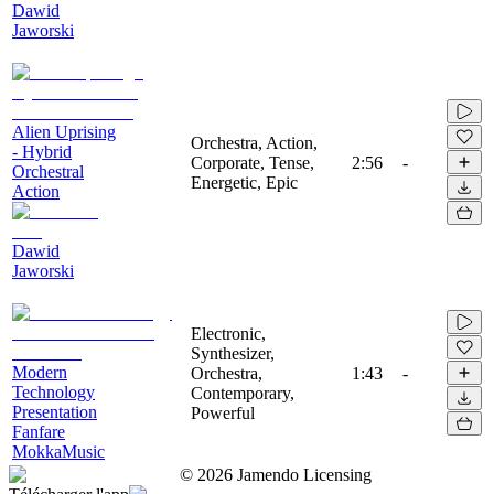
Dawid
Jaworski
Alien Uprising
Orchestra, Action,
- Hybrid
Corporate, Tense,
2:56
-
Orchestral
Energetic, Epic
Action
Dawid
Jaworski
Electronic,
Synthesizer,
Modern
Orchestra,
1:43
-
Technology
Contemporary,
Presentation
Powerful
Fanfare
MokkaMusic
©
2026
Jamendo Licensing