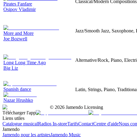
Classical/Modern Compositions
Pirates Fanfare
Osipov Vladimir
Jazz/Smooth Jazz, Saxophone, 
More and More
Joe Bozwell
Alternative/Rock, Piano, Electr
Long Long Time Ago
Big Liz
Spanish dance
Latin, Strings, Piano, Tradition
Nazar Hrushko
©
2026
Jamendo Licensing
Télécharger l'app
Liens utiles
Catalogue musical
Radios In-store
Tarifs
Contact
Centre d'aide
Nous con
Jamendo
Jamendo pour les artistes
Jamendo Music