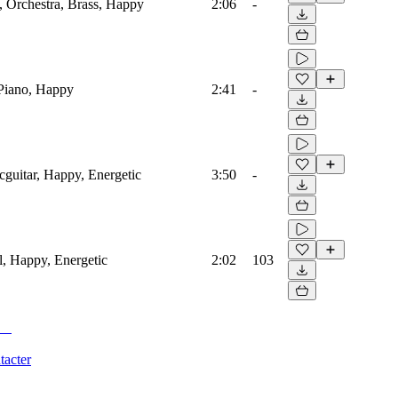
, Orchestra, Brass, Happy
2:06
-
Piano, Happy
2:41
-
icguitar, Happy, Energetic
3:50
-
al, Happy, Energetic
2:02
103
tacter