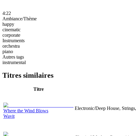
4:22
Ambiance/Thème
happy
cinematic
corporate
Instruments
orchestra
piano
Autres tags
instrumental
Titres similaires
Titre
Electronic/Deep House, Strings,
Where the Wind Blows
Wavit