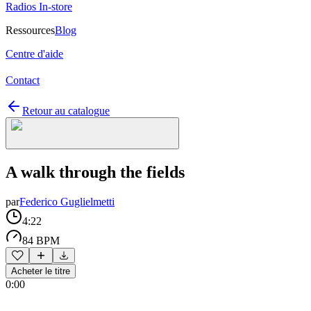
Radios In-store
Ressources
Blog
Centre d'aide
Contact
Retour au catalogue
A walk through the fields
par
Federico Guglielmetti
4:22
84 BPM
Acheter le titre
0:00