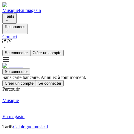
Musique
En magasin
Tarifs
Ressources
Contact
🇫🇷
Se connecter
Créer un compte
Se connecter
Sans carte bancaire. Annulez à tout moment.
Créer un compte
Se connecter
Parcourir
Musique
En magasin
Tarifs
Catalogue musical