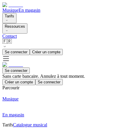
Musique
En magasin
Tarifs
Ressources
Contact
🇫🇷
Se connecter
Créer un compte
Se connecter
Sans carte bancaire. Annulez à tout moment.
Créer un compte
Se connecter
Parcourir
Musique
En magasin
Tarifs
Catalogue musical