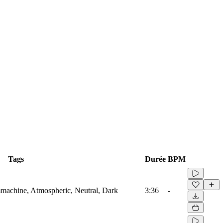
Tags
Durée
BPM
mmachine, Atmospheric, Neutral, Dark
3:36
-