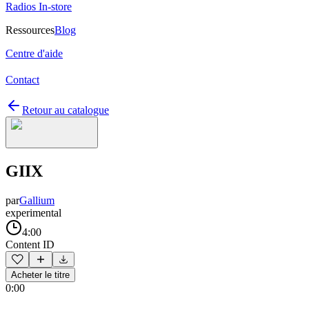
Radios In-store
Ressources
Blog
Centre d'aide
Contact
Retour au catalogue
GIIX
par
Gallium
experimental
4:00
Content ID
Acheter le titre
0:00