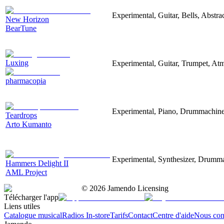
Experimental, Guitar, Bells, Abstr
New Horizon
BearTune
Luxing
Experimental, Guitar, Trumpet, At
pharmacopia
Experimental, Piano, Drummachine,
Teardrops
Arto Kumanto
Experimental, Synthesizer, Drumma
Hammers Delight II
AML Project
©
2026
Jamendo Licensing
Télécharger l'app
Liens utiles
Catalogue musical
Radios In-store
Tarifs
Contact
Centre d'aide
Nous con