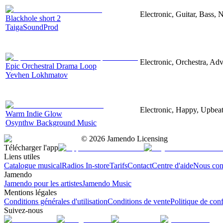
Electronic, Guitar, Bass, N
Blackhole short 2
TaigaSoundProd
Electronic, Orchestra, Ad
Epic Orchestral Drama Loop
Yevhen Lokhmatov
Electronic, Happy, Upbea
Warm Indie Glow
Osynthw Background Music
©
2026
Jamendo Licensing
Télécharger l'app
Liens utiles
Catalogue musical
Radios In-store
Tarifs
Contact
Centre d'aide
Nous con
Jamendo
Jamendo pour les artistes
Jamendo Music
Mentions légales
Conditions générales d'utilisation
Conditions de vente
Politique de conf
Suivez-nous