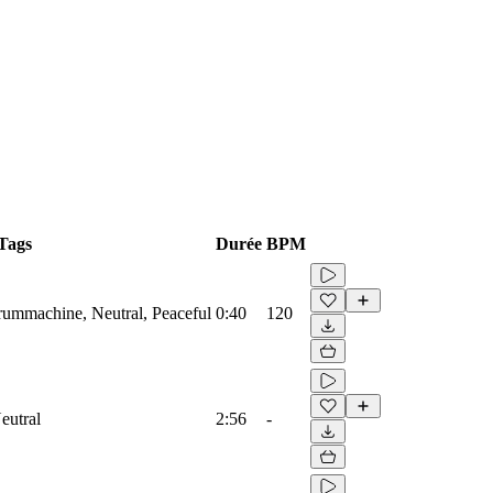
Tags
Durée
BPM
Drummachine, Neutral, Peaceful
0:40
120
eutral
2:56
-