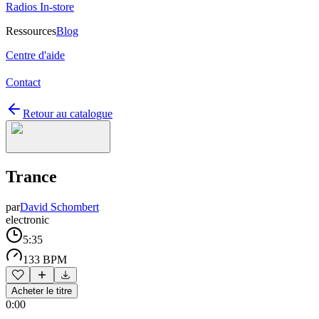
Radios In-store
Ressources
Blog
Centre d'aide
Contact
Retour au catalogue
Trance
par
David Schombert
electronic
5:35
133 BPM
Acheter le titre
0:00