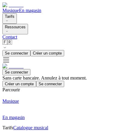
Musique
En magasin
Tarifs
Ressources
Contact
🇫🇷
Se connecter
Créer un compte
Se connecter
Sans carte bancaire. Annulez à tout moment.
Créer un compte
Se connecter
Parcourir
Musique
En magasin
Tarifs
Catalogue musical