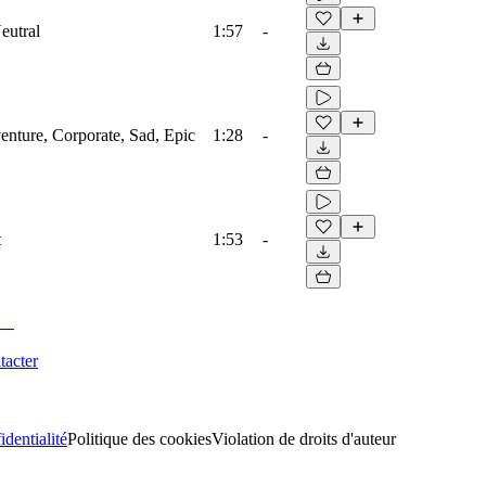
eutral
1:57
-
venture, Corporate, Sad, Epic
1:28
-
t
1:53
-
tacter
identialité
Politique des cookies
Violation de droits d'auteur