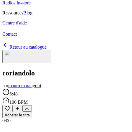
Radios In-store
Ressources
Blog
Centre d'aide
Contact
Retour au catalogue
coriandolo
par
mauro marangoni
5:48
106 BPM
Acheter le titre
0:00