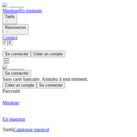
Musique
En magasin
Tarifs
Ressources
Contact
🇫🇷
Se connecter
Créer un compte
Se connecter
Sans carte bancaire. Annulez à tout moment.
Créer un compte
Se connecter
Parcourir
Musique
En magasin
Tarifs
Catalogue musical