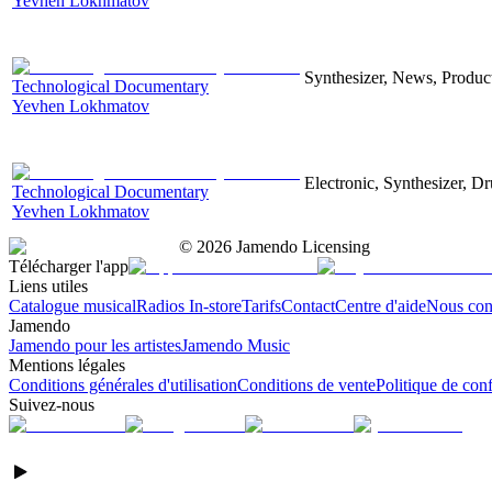
Yevhen Lokhmatov
Synthesizer, News, Producti
Technological Documentary
Yevhen Lokhmatov
Electronic, Synthesizer, D
Technological Documentary
Yevhen Lokhmatov
©
2026
Jamendo Licensing
Télécharger l'app
Liens utiles
Catalogue musical
Radios In-store
Tarifs
Contact
Centre d'aide
Nous con
Jamendo
Jamendo pour les artistes
Jamendo Music
Mentions légales
Conditions générales d'utilisation
Conditions de vente
Politique de conf
Suivez-nous