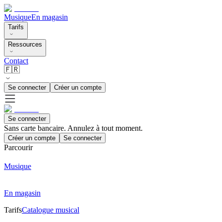
Musique
En magasin
Tarifs
Ressources
Contact
🇫🇷
Se connecter
Créer un compte
Se connecter
Sans carte bancaire. Annulez à tout moment.
Créer un compte
Se connecter
Parcourir
Musique
En magasin
Tarifs
Catalogue musical