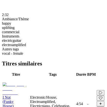
2:32
Ambiance/Thème
happy
uplifting
commercial
Instruments
electricguitar
electroamplified
Autres tags
vocal - female
Titres similaires
Titre
Tags
Durée
BPM
I Not
Electronic/House,
(Funky
Electroamplified,
4:54
-
House)
Electricpiano, Celebration,