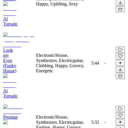
Happy, Uplifting, Sexy
Al
Torrado
Look
my
Electronic/House,
Eyes
Synthesizer, Electricguitar,
5:44
-
(Funky
Clubbing, Happy, Groovy,
House)
Energetic
Al
Torrado
Promise
Electronic/House,
Synthesizer, Electricguitar,
5:32
-
Fashion, Happy, Groovy