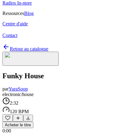
Radios In-store
Ressources
Blog
Centre d'aide
Contact
Retour au catalogue
Funky House
par
YuraSoop
electronic/house
2:32
120 BPM
Acheter le titre
0:00