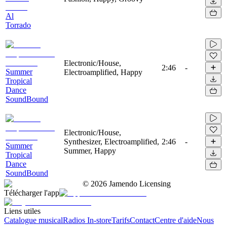
Al
Torrado
Electronic/House,
2:46
-
Summer
Electroamplified, Happy
Tropical
Dance
SoundBound
Electronic/House,
Synthesizer, Electroamplified,
2:46
-
Summer
Summer, Happy
Tropical
Dance
SoundBound
©
2026
Jamendo Licensing
Télécharger l'app
Liens utiles
Catalogue musical
Radios In-store
Tarifs
Contact
Centre d'aide
Nous